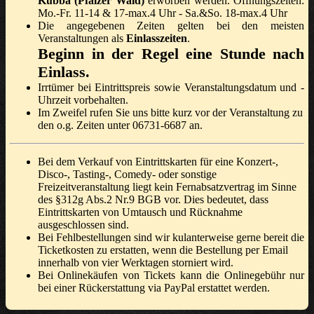
Kubba (Pfälzer Wald)
erworben werden. Öffnungszeiten:
Mo.-Fr. 11-14 & 17-max.4 Uhr - Sa.&So. 18-max.4 Uhr
Die angegebenen Zeiten gelten bei den meisten
Veranstaltungen als
Einlasszeiten
.
Beginn in der Regel eine Stunde nach
Einlass.
Irrtümer bei Eintrittspreis sowie Veranstaltungsdatum und -
Uhrzeit vorbehalten.
Im Zweifel rufen Sie uns bitte kurz vor der Veranstaltung zu
den o.g. Zeiten unter 06731-6687 an.
Bei dem Verkauf von Eintrittskarten für eine Konzert-,
Disco-, Tasting-, Comedy- oder sonstige
Freizeitveranstaltung liegt kein Fernabsatzvertrag im Sinne
des §312g Abs.2 Nr.9 BGB vor. Dies bedeutet, dass
Eintrittskarten von Umtausch und Rücknahme
ausgeschlossen sind.
Bei Fehlbestellungen sind wir kulanterweise gerne bereit die
Ticketkosten zu erstatten, wenn die Bestellung per Email
innerhalb von vier Werktagen storniert wird.
Bei Onlinekäufen von Tickets kann die Onlinegebühr nur
bei einer Rückerstattung via PayPal erstattet werden.