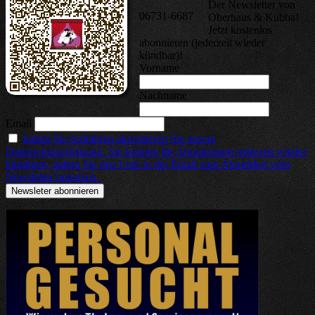
Der Newsletter von
06731-6687
Oberhaus & Kubba!
Jetzt kostenlos
abonnieren (jederzeit wieder
kündbar)!
Vorname
Nachname
Email
Indem Sie fortfahren akzeptieren Sie unsere
Datenschutzerklärung. Sie können Ihr Abonnement jederzeit wieder
kündigen, indem Sie den Link in der Email zum Abmelden vom
Newsletter benutzen.