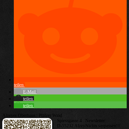
teilen
E-Mail
teilen
teilen
Alzeyer Oberhaus | Pfälzer Wald
Spiessgasse 4
Newsletter
D-55232 Alzey
Nichts verpassen!!!