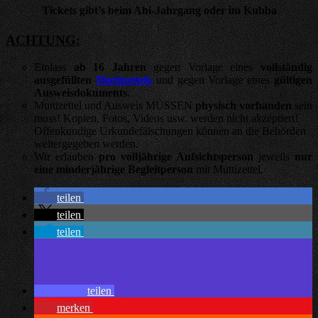
Tickets gibt’s beim Abi-Jahrgang oder im Kubba
ACHTUNG:
Einlass
ab 16 Jahren
gegen Vorlage eines
vollständig
ausgefüllten
Muttizettels
und gegen Vorlage eines
gültigen
Ausweisdokument
s
.
Muttizettel und Ausweis MÜSSEN
physisch vorhanden
sein
muss! Kopien, Fotos, Videos usw. werden nicht akzeptiert!
Offenkundige Urkundefälschungen können an die Behörden
weitergegeben werden.
Wir erlauben
pro volljährige Aufsichtsperson
jeweils
nur
eine minderjährige Begleitperson
mit Muttizettel.
teilen
teilen
teilen
teilen
merken