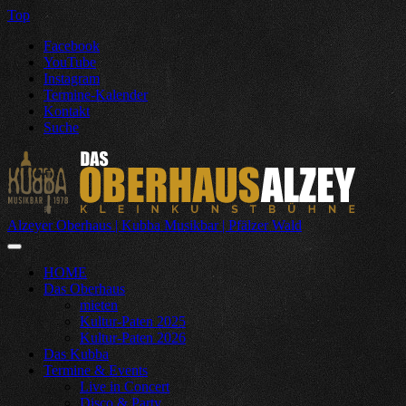
Top
Facebook
YouTube
Instagram
Termine-Kalender
Kontakt
Suche
Alzeyer Oberhaus | Kubba Musikbar | Pfälzer Wald
HOME
Das Oberhaus
mieten
Kultur-Paten 2025
Kultur-Paten 2026
Das Kubba
Termine & Events
Live in Concert
Disco & Party