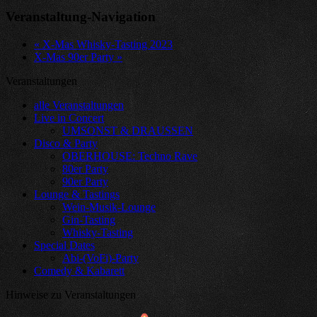
Veranstaltung-Navigation
«
X-Mas Whisky-Tasting 2023
X-Mas 90er Party
»
Veranstaltungen
alle Veranstaltungen
Live in Concert
UMSONST & DRAUSSEN
Disco & Party
OBERHOUSE: Techno Rave
80er Party
90er Party
Lounge & Tastings
Wein-Musik-Lounge
Gin-Tasting
Whisky-Tasting
Special Dates
Abi-(VoFi)-Party
Comedy & Kabarett
Hinweise zu Veranstaltungen