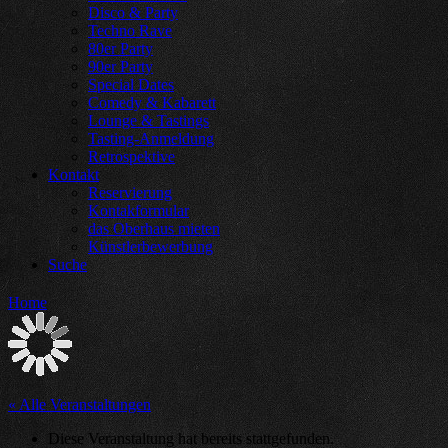
Disco & Party
Techno Rave
80er Party
90er Party
Special Dates
Comedy & Kabarett
Lounge & Tastings
Tasting-Anmeldung
Retrospektive
Kontakt
Reservierung
Kontakformular
das Oberhaus mieten
Künstlerbewerbung
Suche
Home
« Alle Veranstaltungen
Diese Veranstaltung hat bereits stattgefunden.