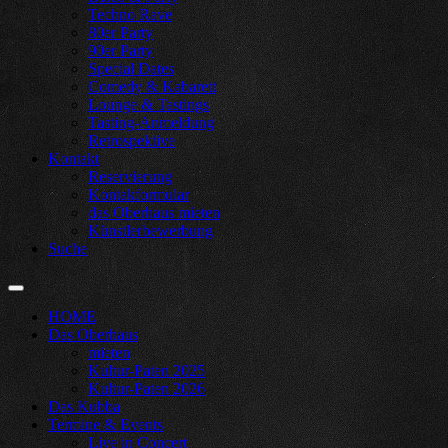
Techno Rave
80er Party
90er Party
Special Dates
Comedy & Kabarett
Lounge & Tastings
Tasting-Anmeldung
Retrospektive
Kontakt
Reservierung
Kontakformular
das Oberhaus mieten
Künstlerbewerbung
Suche
HOME
Das Oberhaus
mieten
Kultur-Paten 2025
Kultur-Paten 2026
Das Kubba
Termine & Events
Live in Concert