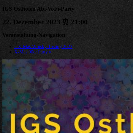
IGS Osthofen Abi-VoFi-Party
22. Dezember 2023 ⏰ 21:00
Veranstaltung-Navigation
«
X-Mas Whisky-Tasting 2023
X-Mas 90er Party
»