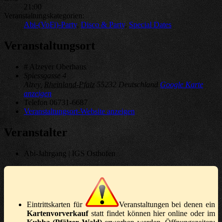
21:00
Veranstaltungskategorien:
Abi-(VoFi)-Party
,
Disco & Party
,
Special Dates
Veranstaltungsort
# Alzeyer Oberhaus
Spiessgasse 4
Alzey
,
Rheinland-Pfalz
55232
Deutschland
Google Karte
anzeigen
Telefon
06731-6687
Veranstaltungsort-Website anzeigen
Veranstalter
Abi-Jahrgang | IGS Osthofen
Eintrittskarten für
Veranstaltungen bei denen ein
Kartenvorverkauf
statt findet können hier online oder im