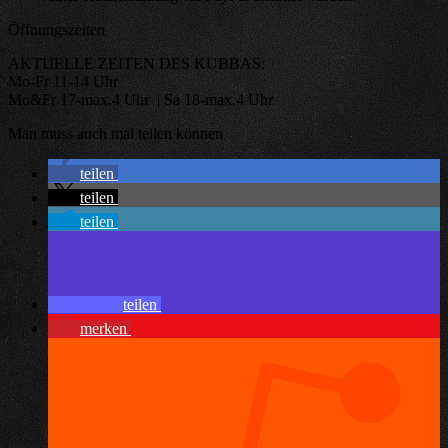
Öffnungszeiten
AKTUELLE ZEITEN DES KUBBAS:
Mo-Fr 11-14 Uhr
Mo&Fr 17-max.4 Uhr | Sa 18-max.4 Uhr
Man muss auch mal teilen können
teilen
teilen
teilen
teilen
merken