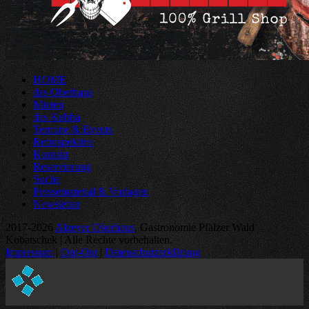
HOME
das Oberhaus
Mieten
das Kubba
Termine & Events
Retrospektive
Kontakt
Reservierung
Suche
Pressematerial & Vorlagen
Newsletter
2017-2026
Alzeyer Oberhaus
, Gastronomie Pfälzer Wald
Kubatschek | Alle Rechte vorbehalten.
Impressum
|
Opt-Out
|
Datenschutzerklärung