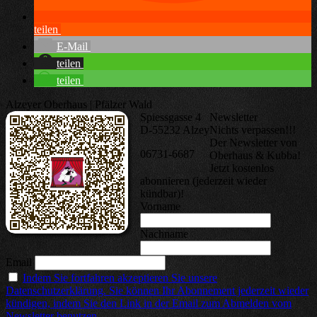
teilen
E-Mail
teilen
teilen
Alzeyer Oberhaus | Pfälzer Wald
Spiessgasse 4
Newsletter
D-55232 Alzey
Nichts verpassen!!!
Der Newsletter von
06731-6687
Oberhaus & Kubba!
Jetzt kostenlos
abonnieren (jederzeit wieder
kündbar)!
Vorname
Nachname
Email
Indem Sie fortfahren akzeptieren Sie unsere
Datenschutzerklärung. Sie können Ihr Abonnement jederzeit wieder
kündigen, indem Sie den Link in der Email zum Abmelden vom
Newsletter benutzen.