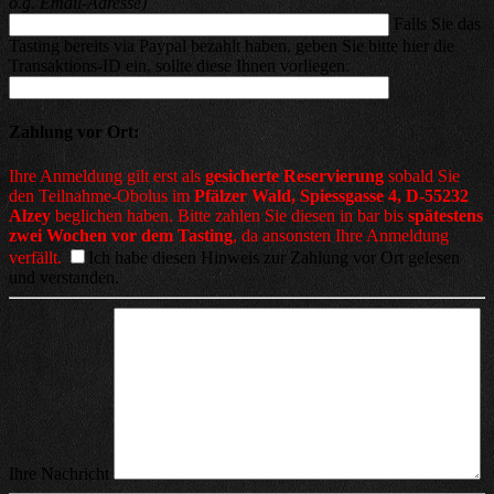
o.g. Email-Adresse)
Falls Sie das
Tasting bereits via Paypal bezahlt haben, geben Sie bitte hier die
Transaktions-ID ein, sollte diese Ihnen vorliegen.
Zahlung vor Ort:
Ihre Anmeldung gilt erst als
gesicherte Reservierung
sobald Sie
den Teilnahme-Obolus im
Pfälzer Wald, Spiessgasse 4, D-55232
Alzey
beglichen haben. Bitte zahlen Sie diesen in bar bis
spätestens
zwei Wochen vor dem Tasting
, da ansonsten Ihre Anmeldung
verfällt.
Ich habe diesen Hinweis zur Zahlung vor Ort gelesen
und verstanden.
Ihre Nachricht