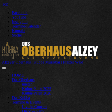
Top
Facebook
YouTube
Instagram
Termine-Kalender
Kontakt
Suche
Alzeyer Oberhaus | Kubba Musikbar | Pfälzer Wald
HOME
Das Oberhaus
mieten
Kultur-Paten 2025
Kultur-Paten 2026
Das Kubba
Termine & Events
Live in Concert
Disco & Party