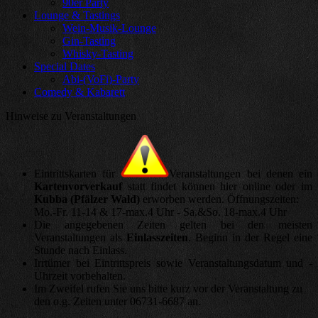
90er Party
Lounge & Tastings
Wein-Musik-Lounge
Gin-Tasting
Whisky-Tasting
Special Dates
Abi-(VoFi)-Party
Comedy & Kabarett
Hinweise zu Veranstaltungen
Eintrittskarten für
Veranstaltungen bei denen ein
Kartenvorverkauf
statt findet können hier online oder im
Kubba (Pfälzer Wald)
erworben werden. Öffnungszeiten:
Mo.-Fr. 11-14 & 17-max.4 Uhr - Sa.&So. 18-max.4 Uhr
Die angegebenen Zeiten gelten bei den meisten
Veranstaltungen als
Einlasszeiten
. Beginn in der Regel eine
Stunde nach Einlass.
Irrtümer bei Eintrittspreis sowie Veranstaltungsdatum und -
Uhrzeit vorbehalten.
Im Zweifel rufen Sie uns bitte kurz vor der Veranstaltung zu
den o.g. Zeiten unter 06731-6687 an.