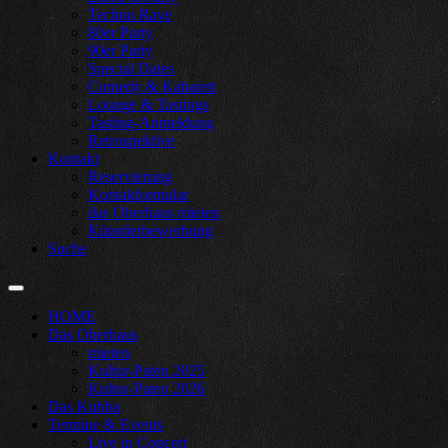
Techno Rave
80er Party
90er Party
Special Dates
Comedy & Kabarett
Lounge & Tastings
Tasting-Anmeldung
Retrospektive
Kontakt
Reservierung
Kontakformular
das Oberhaus mieten
Künstlerbewerbung
Suche
HOME
Das Oberhaus
mieten
Kultur-Paten 2025
Kultur-Paten 2026
Das Kubba
Termine & Events
Live in Concert