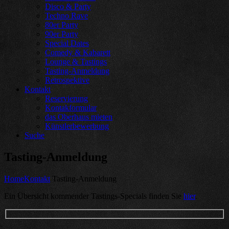
Disco & Party
Techno Rave
80er Party
90er Party
Special Dates
Comedy & Kabarett
Lounge & Tastings
Tasting-Anmeldung
Retrospektive
Kontakt
Reservierung
Kontakformular
das Oberhaus mieten
Künstlerbewerbung
Suche
Tasting-Anmeldung
Home
Kontakt
Tasting-Anmeldung
Ein Übersicht kommender Tastings-Specials finden Sie
hier
.