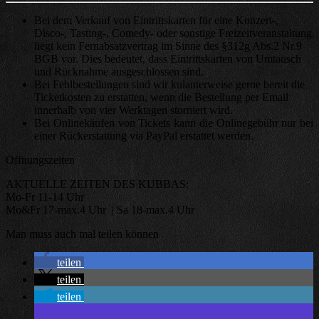
Bei dem Verkauf von Eintrittskarten für eine Konzert-,
Disco-, Tasting-, Comedy- oder sonstige Freizeitveranstaltung
liegt kein Fernabsatzvertrag im Sinne des §312g Abs.2 Nr.9
BGB vor. Dies bedeutet, dass Eintrittskarten von Umtausch
und Rücknahme ausgeschlossen sind.
Bei Fehlbestellungen sind wir kulanterweise gerne bereit die
Ticketkosten zu erstatten, wenn die Bestellung per Email
innerhalb von vier Werktagen storniert wird.
Bei Onlinekäufen von Tickets kann die Onlinegebühr nur bei
einer Rückerstattung via PayPal erstattet werden.
Öffnungszeiten
AKTUELLE ZEITEN DES KUBBAS:
Mo-Fr 11-14 Uhr
Mo&Fr 17-max.4 Uhr | Sa 18-max.4 Uhr
Man muss auch mal teilen können
teilen
teilen
teilen