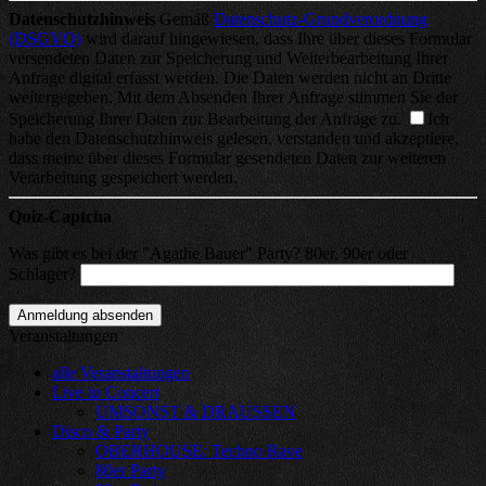
Datenschutzhinweis
Gemäß
Datenschutz-Grundverordnung
(DSGVO)
wird darauf hingewiesen, dass Ihre über dieses Formular
versendeten Daten zur Speicherung und Weiterbearbeitung Ihrer
Anfrage digital erfasst werden. Die Daten werden nicht an Dritte
weitergegeben. Mit dem Absenden Ihrer Anfrage stimmen Sie der
Speicherung Ihrer Daten zur Bearbeitung der Anfrage zu.
Ich
habe den Datenschutzhinweis gelesen, verstanden und akzeptiere,
dass meine über dieses Formular gesendeten Daten zur weiteren
Verarbeitung gespeichert werden.
Quiz-Captcha
Was gibt es bei der "Agathe Bauer" Party? 80er, 90er oder
Schlager?
Veranstaltungen
alle Veranstaltungen
Live in Concert
UMSONST & DRAUSSEN
Disco & Party
OBERHOUSE: Techno Rave
80er Party