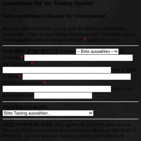
Anmeldung für ein Tasting-Special:
Keine Anmeldung/Teilnahme für Minderjährige!
Hinweis: Bitte stellen Sie sicher, dass Sie keine Script-Blocker
verwenden. Diese können einige Funktionen des Formulars stören.
Pflichtangaben sind mit einem Sternchen
*
gekennzeichnet.
PERSÖNLICHE DATEN
Anrede
Ihr
Vorname
*
Ihr Nachname
*
Ihre E-Mail-
Adresse
*
Ihre Telefonnummer
*
Bitte lasse
dieses Feld leer.
TASTING TERMIN
TEILNEHMERLISTE
(Bitte geben Sie pro Teilnehmer jeweils
Vor- und Nachnamen sowie das gewünschte Menü an! Maximal 15
Personen. Größere Gruppen werden gebeten sich telefonisch