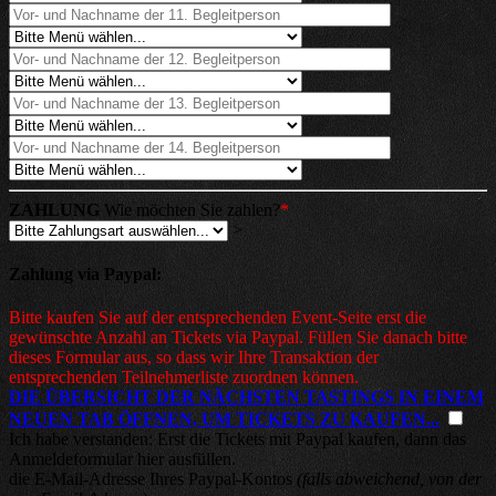
ZAHLUNG
Wie möchten Sie zahlen?
*
>
Zahlung via Paypal:
Bitte kaufen Sie auf der entsprechenden Event-Seite erst die
gewünschte Anzahl an Tickets via Paypal. Füllen Sie danach bitte
dieses Formular aus, so dass wir Ihre Transaktion der
entsprechenden Teilnehmerliste zuordnen können.
DIE ÜBERSICHT DER NÄCHSTEN TASTINGS IN EINEM
NEUEN TAB ÖFFNEN, UM TICKETS ZU KAUFEN...
Ich habe verstanden: Erst die Tickets mit Paypal kaufen, dann das
Anmeldeformular hier ausfüllen.
die E-Mail-Adresse Ihres Paypal-Kontos
(falls abweichend, von der