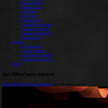
Disco & Party
Techno Rave
80er Party
90er Party
Special Dates
Comedy & Kabarett
Lounge & Tastings
Tasting-Anmeldung
Retrospektive
Kontakt
Reservierung
Kontakformular
das Oberhaus mieten
Künstlerbewerbung
Suche
das Oberhaus mieten
Home
Kleinkunstbühne Oberhaus
das Oberhaus mieten