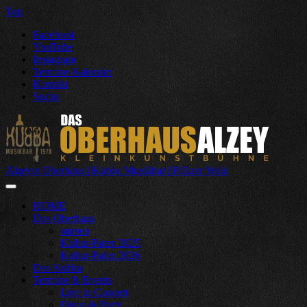
Top
Facebook
YouTube
Instagram
Termine-Kalender
Kontakt
Suche
Alzeyer Oberhaus | Kubba Musikbar | Pfälzer Wald
HOME
Das Oberhaus
mieten
Kultur-Paten 2025
Kultur-Paten 2026
Das Kubba
Termine & Events
Live in Concert
Disco & Party