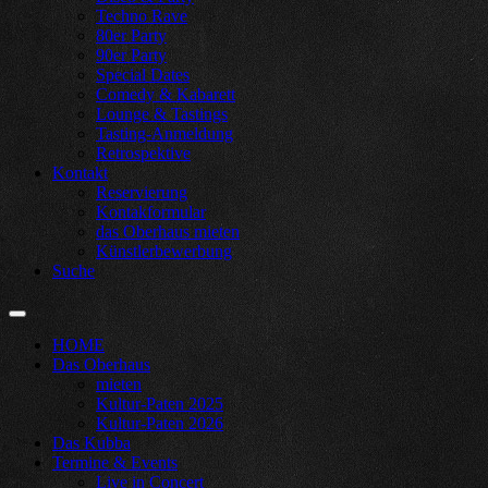
Techno Rave
80er Party
90er Party
Special Dates
Comedy & Kabarett
Lounge & Tastings
Tasting-Anmeldung
Retrospektive
Kontakt
Reservierung
Kontakformular
das Oberhaus mieten
Künstlerbewerbung
Suche
HOME
Das Oberhaus
mieten
Kultur-Paten 2025
Kultur-Paten 2026
Das Kubba
Termine & Events
Live in Concert