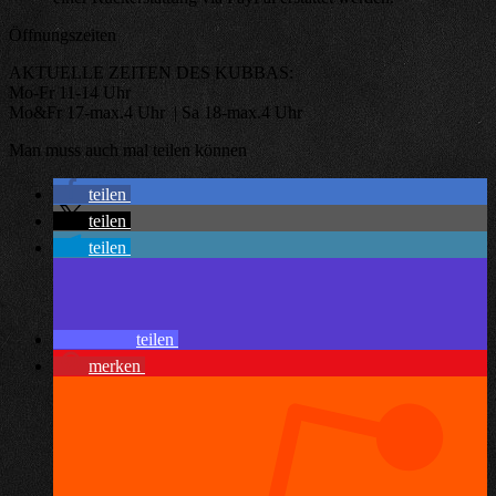
Öffnungszeiten
AKTUELLE ZEITEN DES KUBBAS:
Mo-Fr 11-14 Uhr
Mo&Fr 17-max.4 Uhr | Sa 18-max.4 Uhr
Man muss auch mal teilen können
teilen
teilen
teilen
teilen
merken