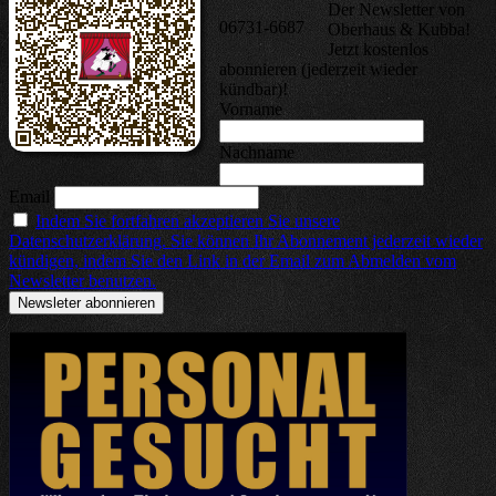
Der Newsletter von
06731-6687
Oberhaus & Kubba!
Jetzt kostenlos
abonnieren (jederzeit wieder
kündbar)!
Vorname
Nachname
Email
Indem Sie fortfahren akzeptieren Sie unsere
Datenschutzerklärung. Sie können Ihr Abonnement jederzeit wieder
kündigen, indem Sie den Link in der Email zum Abmelden vom
Newsletter benutzen.