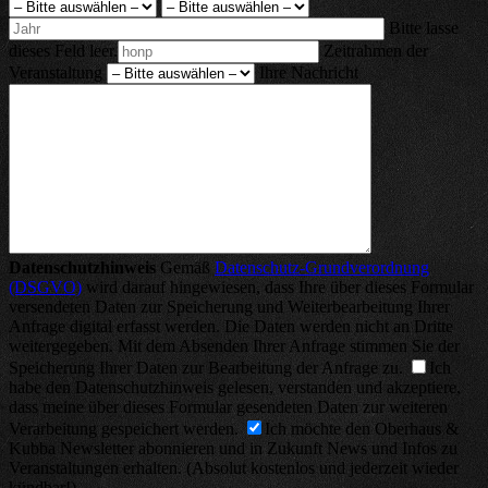
Bitte lasse
dieses Feld leer.
Zeitrahmen der
Veranstaltung
Ihre Nachricht
Datenschutzhinweis
Gemäß
Datenschutz-Grundverordnung
(DSGVO)
wird darauf hingewiesen, dass Ihre über dieses Formular
versendeten Daten zur Speicherung und Weiterbearbeitung Ihrer
Anfrage digital erfasst werden. Die Daten werden nicht an Dritte
weitergegeben. Mit dem Absenden Ihrer Anfrage stimmen Sie der
Speicherung Ihrer Daten zur Bearbeitung der Anfrage zu.
Ich
habe den Datenschutzhinweis gelesen, verstanden und akzeptiere,
dass meine über dieses Formular gesendeten Daten zur weiteren
Verarbeitung gespeichert werden.
Ich möchte den Oberhaus &
Kubba Newsletter abonnieren und in Zukunft News und Infos zu
Veranstaltungen erhalten. (Absolut kostenlos und jederzeit wieder
kündbar!)