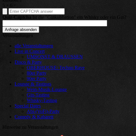
5
+
6
=
Quiz-Captcha
Ist die "Ginkubbation" ein Whisky oder ein Gin?
Veranstaltungen
alle Veranstaltungen
Live in Concert
UMSONST & DRAUSSEN
Disco & Party
OBERHOUSE: Techno Rave
80er Party
90er Party
Lounge & Tastings
Wein-Musik-Lounge
Gin-Tasting
Whisky-Tasting
Special Dates
Abi-(VoFi)-Party
Comedy & Kabarett
Hinweise zu Veranstaltungen