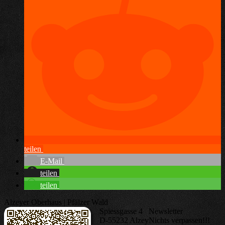
teilen
E-Mail
teilen
teilen
Alzeyer Oberhaus | Pfälzer Wald
Spiessgasse 4
Newsletter
D-55232 Alzey
Nichts verpassen!!!