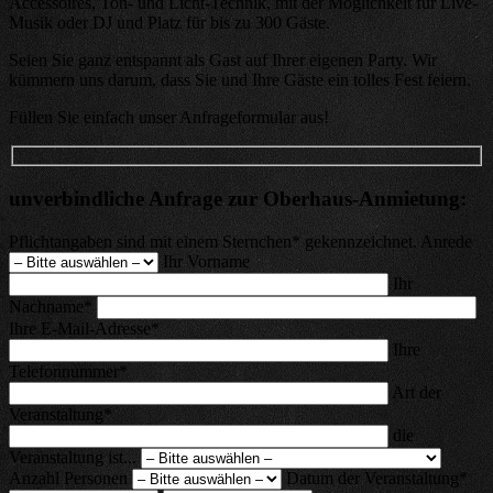
Accessoires, Ton- und Licht-Technik, mit der Möglichkeit für Live-
Musik oder DJ und Platz für bis zu 300 Gäste.
Seien Sie ganz entspannt als Gast auf Ihrer eigenen Party. Wir
kümmern uns darum, dass Sie und Ihre Gäste ein tolles Fest feiern.
Füllen Sie einfach unser Anfrageformular aus!
unverbindliche Anfrage zur Oberhaus-Anmietung:
Pflichtangaben sind mit einem Sternchen* gekennzeichnet.
Anrede
Ihr Vorname
Ihr
Nachname*
Ihre E-Mail-Adresse*
Ihre
Telefonnummer*
Art der
Veranstaltung*
die
Veranstaltung ist...
Anzahl Personen
Datum der Veranstaltung*