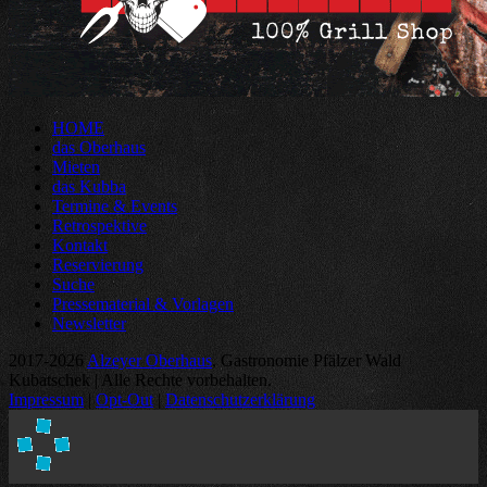
HOME
das Oberhaus
Mieten
das Kubba
Termine & Events
Retrospektive
Kontakt
Reservierung
Suche
Pressematerial & Vorlagen
Newsletter
2017-2026
Alzeyer Oberhaus
, Gastronomie Pfälzer Wald
Kubatschek | Alle Rechte vorbehalten.
Impressum
|
Opt-Out
|
Datenschutzerklärung