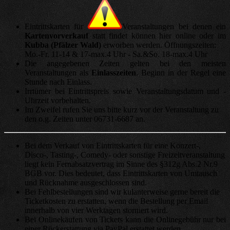
Eintrittskarten für
Veranstaltungen bei denen ein
Kartenvorverkauf
statt findet können hier online oder im
Kubba (Pfälzer Wald)
erworben werden. Öffnungszeiten:
Mo.-Fr. 11-14 & 17-max.4 Uhr - Sa.&So. 18-max.4 Uhr
Die angegebenen Zeiten gelten bei den meisten
Veranstaltungen als
Einlasszeiten
. Beginn in der Regel eine
Stunde nach Einlass.
Irrtümer bei Eintrittspreis sowie Veranstaltungsdatum und -
Uhrzeit vorbehalten.
Im Zweifel rufen Sie uns bitte kurz vor der Veranstaltung zu
den o.g. Zeiten unter 06731-6687 an.
Bei dem Verkauf von Eintrittskarten für eine Konzert-,
Disco-, Tasting-, Comedy- oder sonstige Freizeitveranstaltung
liegt kein Fernabsatzvertrag im Sinne des §312g Abs.2 Nr.9
BGB vor. Dies bedeutet, dass Eintrittskarten von Umtausch
und Rücknahme ausgeschlossen sind.
Bei Fehlbestellungen sind wir kulanterweise gerne bereit die
Ticketkosten zu erstatten, wenn die Bestellung per Email
innerhalb von vier Werktagen storniert wird.
Bei Onlinekäufen von Tickets kann die Onlinegebühr nur bei
einer Rückerstattung via PayPal erstattet werden.