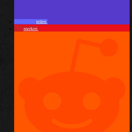
teilen
merken