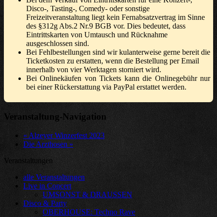
Disco-, Tasting-, Comedy- oder sonstige
Freizeitveranstaltung liegt kein Fernabsatzvertrag im Sinne
des §312g Abs.2 Nr.9 BGB vor. Dies bedeutet, dass
Eintrittskarten von Umtausch und Rücknahme
ausgeschlossen sind.
Bei Fehlbestellungen sind wir kulanterweise gerne bereit die
Ticketkosten zu erstatten, wenn die Bestellung per Email
innerhalb von vier Werktagen storniert wird.
Bei Onlinekäufen von Tickets kann die Onlinegebühr nur
bei einer Rückerstattung via PayPal erstattet werden.
Veranstaltung-Navigation
«
Alzeyer Winzerfest 2023
Die Arzthosen
»
Veranstaltungen
alle Veranstaltungen
Live in Concert
UMSONST & DRAUSSEN
Disco & Party
OBERHOUSE: Techno Rave