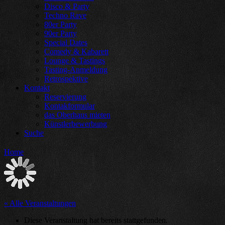
Disco & Party
Techno Rave
80er Party
90er Party
Special Dates
Comedy & Kabarett
Lounge & Tastings
Tasting-Anmeldung
Retrospektive
Kontakt
Reservierung
Kontakformular
das Oberhaus mieten
Künstlerbewerbung
Suche
Home
« Alle Veranstaltungen
Diese Veranstaltung hat bereits stattgefunden.