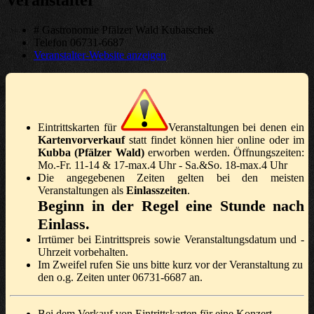
Veranstalter
# Gastronomie Pfälzer Wald Kubatschek
Telefon
06731-6687
Veranstalter-Website anzeigen
Eintrittskarten für
Veranstaltungen bei denen ein
Kartenvorverkauf
statt findet können hier online oder im
Kubba (Pfälzer Wald)
erworben werden. Öffnungszeiten:
Mo.-Fr. 11-14 & 17-max.4 Uhr - Sa.&So. 18-max.4 Uhr
Die angegebenen Zeiten gelten bei den meisten
Veranstaltungen als
Einlasszeiten
.
Beginn in der Regel eine Stunde nach
Einlass.
Irrtümer bei Eintrittspreis sowie Veranstaltungsdatum und -
Uhrzeit vorbehalten.
Im Zweifel rufen Sie uns bitte kurz vor der Veranstaltung zu
den o.g. Zeiten unter 06731-6687 an.
Bei dem Verkauf von Eintrittskarten für eine Konzert-,