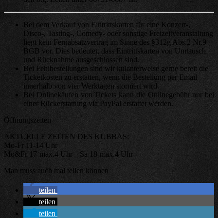
Bei dem Verkauf von Eintrittskarten für eine Konzert-,
Disco-, Tasting-, Comedy- oder sonstige Freizeitveranstaltung
liegt kein Fernabsatzvertrag im Sinne des §312g Abs.2 Nr.9
BGB vor. Dies bedeutet, dass Eintrittskarten von Umtausch
und Rücknahme ausgeschlossen sind.
Bei Fehlbestellungen sind wir kulanterweise gerne bereit die
Ticketkosten zu erstatten, wenn die Bestellung per Email
innerhalb von vier Werktagen storniert wird.
Bei Onlinekäufen von Tickets kann die Onlinegebühr nur bei
einer Rückerstattung via PayPal erstattet werden.
Öffnungszeiten
AKTUELLE ZEITEN DES KUBBAS:
Mo-Fr 11-14 Uhr
Mo&Fr 17-max.4 Uhr | Sa 18-max.4 Uhr
Man muss auch mal teilen können
teilen
teilen
teilen