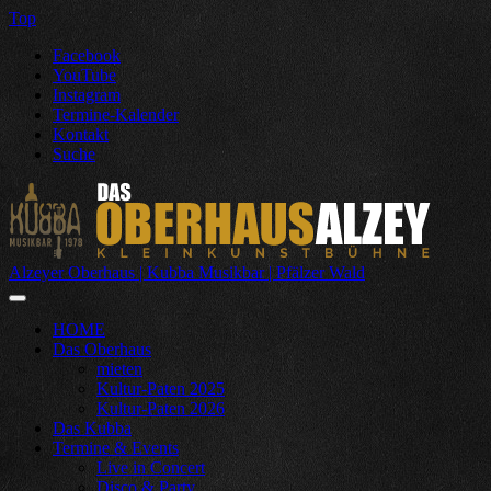
Top
Facebook
YouTube
Instagram
Termine-Kalender
Kontakt
Suche
Alzeyer Oberhaus | Kubba Musikbar | Pfälzer Wald
HOME
Das Oberhaus
mieten
Kultur-Paten 2025
Kultur-Paten 2026
Das Kubba
Termine & Events
Live in Concert
Disco & Party