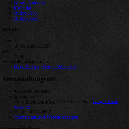
Google Kalender
iCalendar
Outlook 365
Outlook Live
Details
Datum:
16. September 2023
Zeit:
21:00
Veranstaltungskategorien:
Disco & Party
,
Alzeyer Winzerfest
Veranstaltungsort
# Alzeyer Oberhaus
Spiessgasse 4
Alzey
,
Rheinland-Pfalz
55232
Deutschland
Google Karte
anzeigen
Telefon
06731-6687
Veranstaltungsort-Website anzeigen