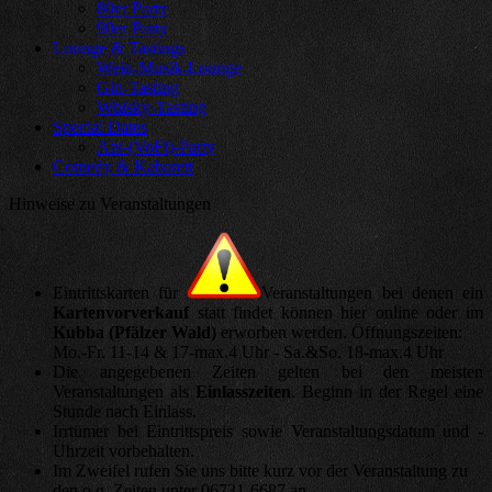
80er Party
90er Party
Lounge & Tastings
Wein-Musik-Lounge
Gin-Tasting
Whisky-Tasting
Special Dates
Abi-(VoFi)-Party
Comedy & Kabarett
Hinweise zu Veranstaltungen
Eintrittskarten für
Veranstaltungen bei denen ein
Kartenvorverkauf
statt findet können hier online oder im
Kubba (Pfälzer Wald)
erworben werden. Öffnungszeiten:
Mo.-Fr. 11-14 & 17-max.4 Uhr - Sa.&So. 18-max.4 Uhr
Die angegebenen Zeiten gelten bei den meisten
Veranstaltungen als
Einlasszeiten
. Beginn in der Regel eine
Stunde nach Einlass.
Irrtümer bei Eintrittspreis sowie Veranstaltungsdatum und -
Uhrzeit vorbehalten.
Im Zweifel rufen Sie uns bitte kurz vor der Veranstaltung zu
den o.g. Zeiten unter 06731-6687 an.