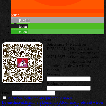
teilen
E-Mail
teilen
teilen
Alzeyer Oberhaus | Pfälzer Wald
Spiessgasse 4
Newsletter
D-55232 Alzey
Nichts verpassen!!!
Der Newsletter von
06731-6687
Oberhaus & Kubba!
Jetzt kostenlos
abonnieren (jederzeit wieder
kündbar)!
Vorname
Nachname
Email
Indem Sie fortfahren akzeptieren Sie unsere
Datenschutzerklärung. Sie können Ihr Abonnement jederzeit wieder