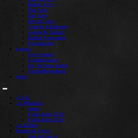
Techno Rave
80er Party
90er Party
Special Dates
Comedy & Kabarett
Lounge & Tastings
Tasting-Anmeldung
Retrospektive
Kontakt
Reservierung
Kontakformular
das Oberhaus mieten
Künstlerbewerbung
Suche
HOME
Das Oberhaus
mieten
Kultur-Paten 2025
Kultur-Paten 2026
Das Kubba
Termine & Events
Live in Concert