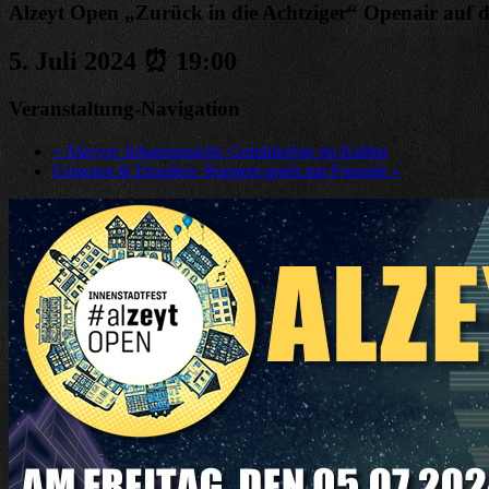
Alzeyt Open „Zurück in die Achtziger“ Openair auf
5. Juli 2024 ⏰ 19:00
Veranstaltung-Navigation
«
Alzeyer Johannisnacht: Getränkebar im Kubba
Umsonst & Draußen: Ruppert spielt mit Freunde
»