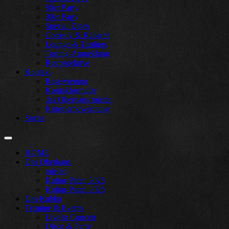
80er Party
90er Party
Special Dates
Comedy & Kabarett
Lounge & Tastings
Tasting-Anmeldung
Retrospektive
Kontakt
Reservierung
Kontakformular
das Oberhaus mieten
Künstlerbewerbung
Suche
HOME
Das Oberhaus
mieten
Kultur-Paten 2025
Kultur-Paten 2026
Das Kubba
Termine & Events
Live in Concert
Disco & Party