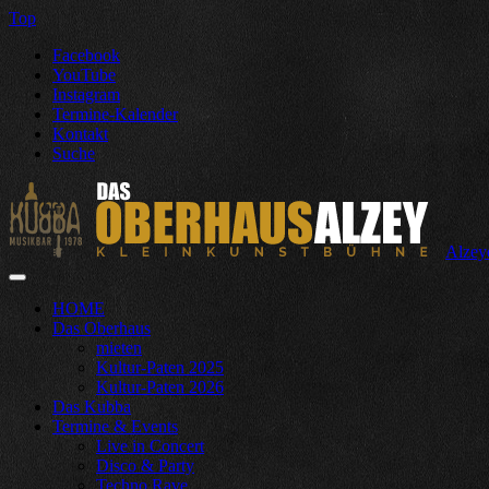
Top
Facebook
YouTube
Instagram
Termine-Kalender
Kontakt
Suche
Alzey
HOME
Das Oberhaus
mieten
Kultur-Paten 2025
Kultur-Paten 2026
Das Kubba
Termine & Events
Live in Concert
Disco & Party
Techno Rave