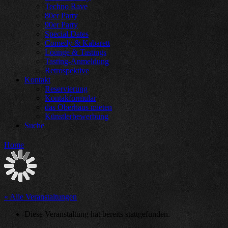
Techno Rave
80er Party
90er Party
Special Dates
Comedy & Kabarett
Lounge & Tastings
Tasting-Anmeldung
Retrospektive
Kontakt
Reservierung
Kontakformular
das Oberhaus mieten
Künstlerbewerbung
Suche
Home
« Alle Veranstaltungen
Diese Veranstaltung hat bereits stattgefunden.