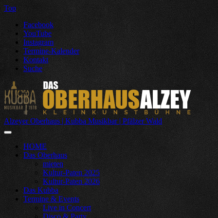
Top
Facebook
YouTube
Instagram
Termine-Kalender
Kontakt
Suche
Alzeyer Oberhaus | Kubba Musikbar | Pfälzer Wald
HOME
Das Oberhaus
mieten
Kultur-Paten 2025
Kultur-Paten 2026
Das Kubba
Termine & Events
Live in Concert
Disco & Party