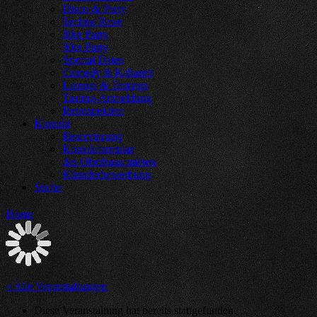
Disco & Party
Techno Rave
80er Party
90er Party
Special Dates
Comedy & Kabarett
Lounge & Tastings
Tasting-Anmeldung
Retrospektive
Kontakt
Reservierung
Kontakformular
das Oberhaus mieten
Künstlerbewerbung
Suche
Home
« Alle Veranstaltungen
Diese Veranstaltung hat bereits stattgefunden.