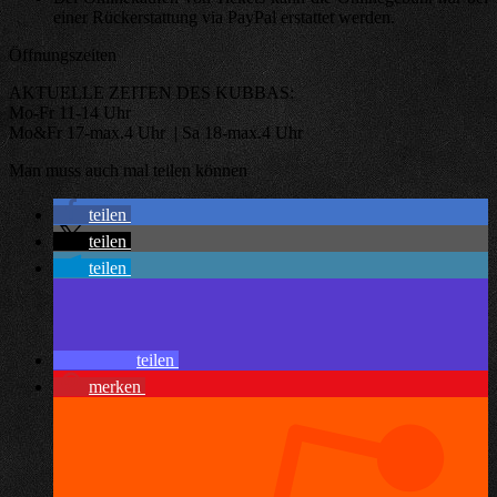
einer Rückerstattung via PayPal erstattet werden.
Öffnungszeiten
AKTUELLE ZEITEN DES KUBBAS:
Mo-Fr 11-14 Uhr
Mo&Fr 17-max.4 Uhr | Sa 18-max.4 Uhr
Man muss auch mal teilen können
teilen
teilen
teilen
teilen
merken