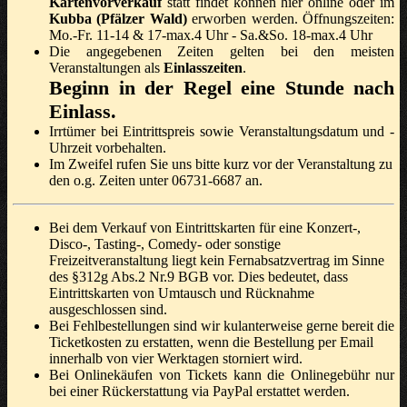
Kartenvorverkauf
statt findet können hier online oder im
Kubba (Pfälzer Wald)
erworben werden. Öffnungszeiten:
Mo.-Fr. 11-14 & 17-max.4 Uhr - Sa.&So. 18-max.4 Uhr
Die angegebenen Zeiten gelten bei den meisten
Veranstaltungen als
Einlasszeiten
.
Beginn in der Regel eine Stunde nach
Einlass.
Irrtümer bei Eintrittspreis sowie Veranstaltungsdatum und -
Uhrzeit vorbehalten.
Im Zweifel rufen Sie uns bitte kurz vor der Veranstaltung zu
den o.g. Zeiten unter 06731-6687 an.
Bei dem Verkauf von Eintrittskarten für eine Konzert-,
Disco-, Tasting-, Comedy- oder sonstige
Freizeitveranstaltung liegt kein Fernabsatzvertrag im Sinne
des §312g Abs.2 Nr.9 BGB vor. Dies bedeutet, dass
Eintrittskarten von Umtausch und Rücknahme
ausgeschlossen sind.
Bei Fehlbestellungen sind wir kulanterweise gerne bereit die
Ticketkosten zu erstatten, wenn die Bestellung per Email
innerhalb von vier Werktagen storniert wird.
Bei Onlinekäufen von Tickets kann die Onlinegebühr nur
bei einer Rückerstattung via PayPal erstattet werden.