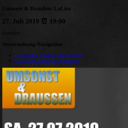
Umsonst & Draußen: LaLiza
27. Juli 2019 ⏰ 19:00
Kostenlos
Veranstaltung-Navigation
«
Umsonst & Draußen: Mark’n’Simon
TECHNO CLASSICS – OpenAir
»