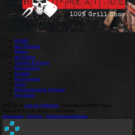
HOME
das Oberhaus
Mieten
das Kubba
Termine & Events
Retrospektive
Kontakt
Reservierung
Suche
Pressematerial & Vorlagen
Newsletter
2017-2026
Alzeyer Oberhaus
, Gastronomie Pfälzer Wald
Kubatschek | Alle Rechte vorbehalten.
Impressum
|
Opt-Out
|
Datenschutzerklärung