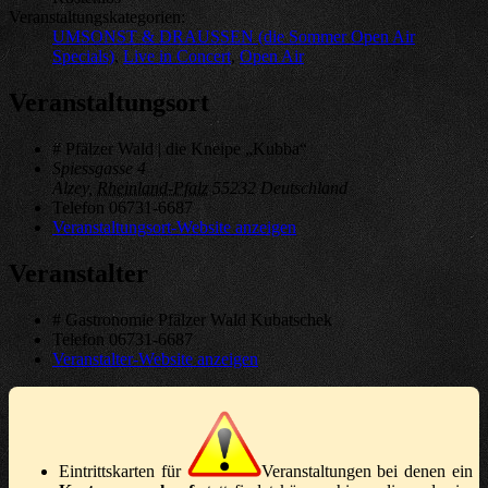
Veranstaltungskategorien:
UMSONST & DRAUSSEN (die Sommer Open Air
Specials)
,
Live in Concert
,
Open Air
Veranstaltungsort
# Pfälzer Wald | die Kneipe „Kubba“
Spiessgasse 4
Alzey
,
Rheinland-Pfalz
55232
Deutschland
Telefon
06731-6687
Veranstaltungsort-Website anzeigen
Veranstalter
# Gastronomie Pfälzer Wald Kubatschek
Telefon
06731-6687
Veranstalter-Website anzeigen
Eintrittskarten für
Veranstaltungen bei denen ein