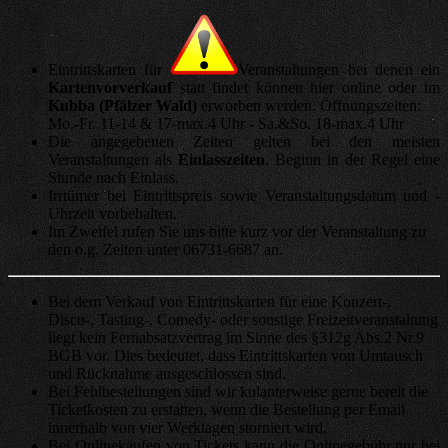
Eintrittskarten für
Veranstaltungen bei denen ein
Kartenvorverkauf
statt findet können hier online oder im
Kubba (Pfälzer Wald)
erworben werden. Öffnungszeiten:
Mo.-Fr. 11-14 & 17-max.4 Uhr - Sa.&So. 18-max.4 Uhr
Die angegebenen Zeiten gelten bei den meisten
Veranstaltungen als
Einlasszeiten
. Beginn in der Regel eine
Stunde nach Einlass.
Irrtümer bei Eintrittspreis sowie Veranstaltungsdatum und -
Uhrzeit vorbehalten.
Im Zweifel rufen Sie uns bitte kurz vor der Veranstaltung zu
den o.g. Zeiten unter 06731-6687 an.
Bei dem Verkauf von Eintrittskarten für eine Konzert-,
Disco-, Tasting-, Comedy- oder sonstige Freizeitveranstaltung
liegt kein Fernabsatzvertrag im Sinne des §312g Abs.2 Nr.9
BGB vor. Dies bedeutet, dass Eintrittskarten von Umtausch
und Rücknahme ausgeschlossen sind.
Bei Fehlbestellungen sind wir kulanterweise gerne bereit die
Ticketkosten zu erstatten, wenn die Bestellung per Email
innerhalb von vier Werktagen storniert wird.
Bei Onlinekäufen von Tickets kann die Onlinegebühr nur bei