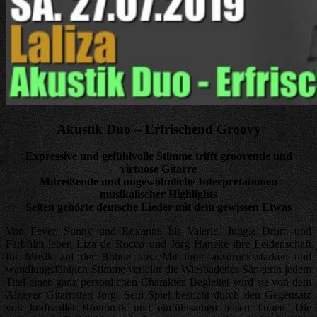
Akustik Duo – Erfrischend Groovy
Expressive und gefühlvolle Stimme trifft groovende und
virtuose Gitarre
Mitreißende und ungewöhnliche Interpretationen
musikalischer Highlights
Selten gehörte deutsche Lieder mit dem gewissen Etwas
Von Fever, Sunny und Roxanne bis Valerie, Jungle Drum und
Farbfilm leben Liza de Rocco und Jörg Haneke ihre Leidenschaft
für Musik auf der Bühne aus. Mit ihrer ausdrucksstarken und
wandlungsfähigen Stimme verleiht die Wiesbadener Sängerin jedem
Titel einen ganz persönlichen Charakter. Begleitet wird sie von dem
Alzeyer Gitarristen Jörg. Sein Spiel besticht durch den Gegensatz
von kraftvoller Rhythmik und einfühlsamen leisen Tönen. Die