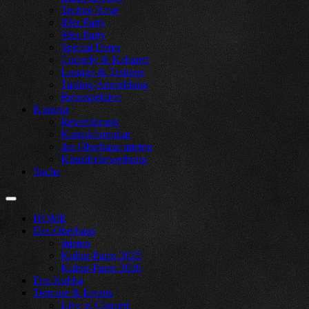
Techno Rave
80er Party
90er Party
Special Dates
Comedy & Kabarett
Lounge & Tastings
Tasting-Anmeldung
Retrospektive
Kontakt
Reservierung
Kontakformular
das Oberhaus mieten
Künstlerbewerbung
Suche
HOME
Das Oberhaus
mieten
Kultur-Paten 2025
Kultur-Paten 2026
Das Kubba
Termine & Events
Live in Concert