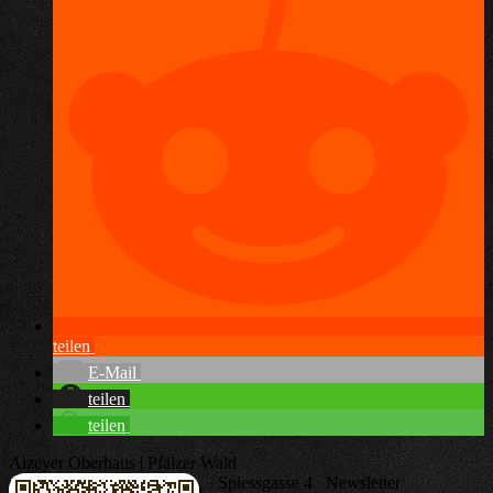
teilen
E-Mail
teilen
teilen
Alzeyer Oberhaus | Pfälzer Wald
Spiessgasse 4
Newsletter