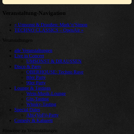
Veranstaltung-Navigation
«
Umsonst & Draußen: Mark’n’Simon
TECHNO CLASSICS – OpenAir
»
Veranstaltungen
alle Veranstaltungen
Live in Concert
UMSONST & DRAUSSEN
Disco & Party
OBERHOUSE: Techno Rave
80er Party
90er Party
Lounge & Tastings
Wein-Musik-Lounge
Gin-Tasting
Whisky-Tasting
Special Dates
Abi-(VoFi)-Party
Comedy & Kabarett
Hinweise zu Veranstaltungen