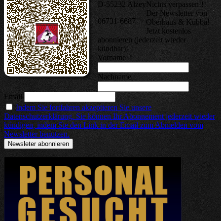
D-55232 Alzey
Nichts verpassen!!!
Der Newsletter von
06731-6687
Oberhaus & Kubba!
Jetzt kostenlos
abonnieren (jederzeit wieder
kündbar)!
Vorname
Nachname
Email
Indem Sie fortfahren akzeptieren Sie unsere
Datenschutzerklärung. Sie können Ihr Abonnement jederzeit wieder
kündigen, indem Sie den Link in der Email zum Abmelden vom
Newsletter benutzen.