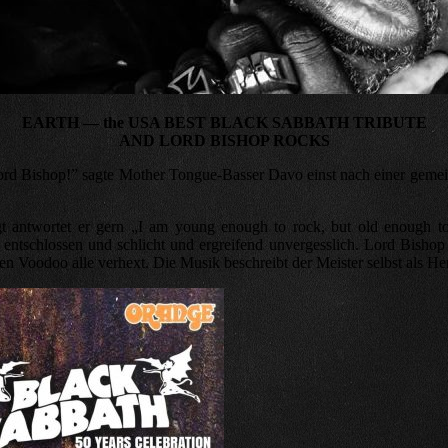
EARTH — the USA BEST BLACK SABBATH TRIBUTE
AND LORD BISHOP ROCKS
lt Lord Bishop!” sagte Mother Tongue-Basser Davo einst nach einer g
agt antwortet er gern „I am young enough to rock, but old enough 
 entschlossen und schlicht und ergreifend unvergesslich. Lord Bis
n Voodoo alle verhext. Die Musik beschreibt der Meister selbst als H