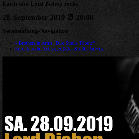
Earth and Lord Bishop rocks
28. September 2019 ⏰ 20:00
Veranstaltung-Navigation
«
Brothers in Arms „Dire Straits Tribute“
Zurück in die Achtziger (80er & ü30-Party)
»