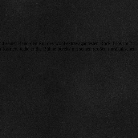
nd seiner Band den Ruf des wohl extravagantesten Rock Trios im 21.
Karriere teilte er die Bühne bereits mit seinen großen musikalischen