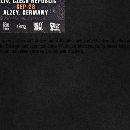
riere in über 44 Ländern auf 4 Kontinenten zurückblicken, die ihm u
ohe Energie und sein markantes Wesen zu überzeugen. In dieser langen 
rdon und vielen anderen großartigen Rockern.