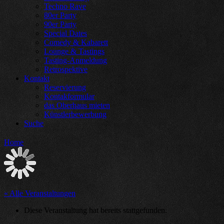
Techno Rave
80er Party
90er Party
Special Dates
Comedy & Kabarett
Lounge & Tastings
Tasting-Anmeldung
Retrospektive
Kontakt
Reservierung
Kontakformular
das Oberhaus mieten
Künstlerbewerbung
Suche
Home
« Alle Veranstaltungen
Diese Veranstaltung hat bereits stattgefunden.