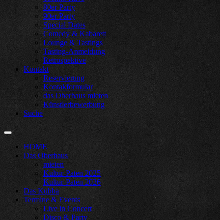
80er Party
90er Party
Special Dates
Comedy & Kabarett
Lounge & Tastings
Tasting-Anmeldung
Retrospektive
Kontakt
Reservierung
Kontakformular
das Oberhaus mieten
Künstlerbewerbung
Suche
HOME
Das Oberhaus
mieten
Kultur-Paten 2025
Kultur-Paten 2026
Das Kubba
Termine & Events
Live in Concert
Disco & Party