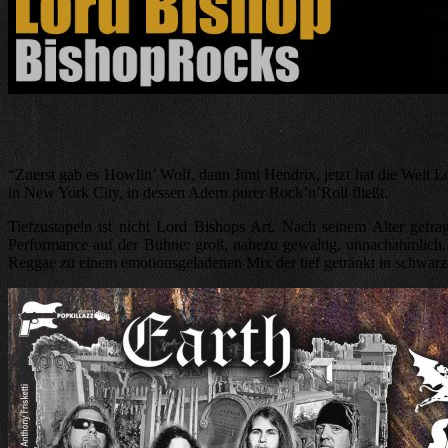
“Zuerst gab es Howlin’ Wolf, dann Jimi Hendrix, jetzt hat die We
in New York City, in dessen Adern purer Rock’n’Roll fließt.
Tiefzustapeln ist nicht Lord Bishops Art. Nach seinem Alter gefr
Performance auf der Bühne: groß, nahezu gewaltig, unnachahmlich,
Reggae zu einem emotionsgeladenen Mix der tief getränkt in schwarze