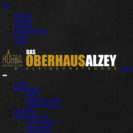
Top
Facebook
YouTube
Instagram
Termine-Kalender
Kontakt
Suche
Alzey
HOME
Das Oberhaus
mieten
Kultur-Paten 2025
Kultur-Paten 2026
Das Kubba
Termine & Events
Live in Concert
Disco & Party
Techno Rave