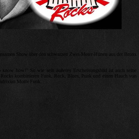
emeinsamen Show über den schwarzen Zwei-Meter-Hünen aus der Bronx
to know how!” So wie sein äußeres Erscheinungsbild ist auch seine
hop Rocks kombinieren Funk, Rock, Blues, Punk und einen Hauch von
endrixian Motör Funk.