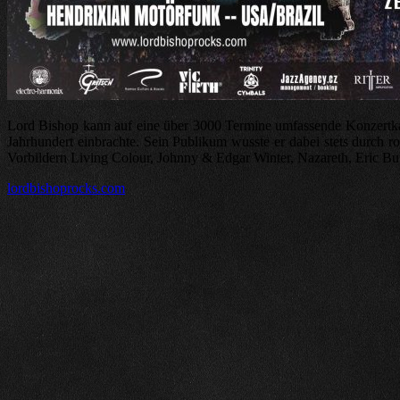
Lord Bishop kann auf eine über 3000 Termine umfassende Konzertkar
Jahrhundert einbrachte. Sein Publikum wusste er dabei stets durch r
Vorbildern Living Colour, Johnny & Edgar Winter, Nazareth, Eric Bu
lordbishoprocks.com