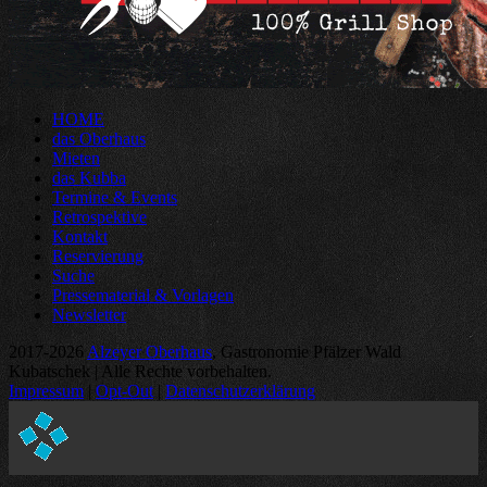
HOME
das Oberhaus
Mieten
das Kubba
Termine & Events
Retrospektive
Kontakt
Reservierung
Suche
Pressematerial & Vorlagen
Newsletter
2017-2026
Alzeyer Oberhaus
, Gastronomie Pfälzer Wald
Kubatschek | Alle Rechte vorbehalten.
Impressum
|
Opt-Out
|
Datenschutzerklärung