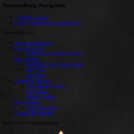
Veranstaltung-Navigation
«
Techno Classics
Lazuli | Weltmusik aus Frankreich
»
Veranstaltungen
alle Veranstaltungen
Live in Concert
UMSONST & DRAUSSEN
Disco & Party
OBERHOUSE: Techno Rave
80er Party
90er Party
Lounge & Tastings
Wein-Musik-Lounge
Gin-Tasting
Whisky-Tasting
Special Dates
Abi-(VoFi)-Party
Comedy & Kabarett
Hinweise zu Veranstaltungen