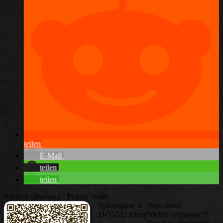
teilen
E-Mail
teilen
teilen
Alzeyer Oberhaus | Pfälzer Wald
Spiessgasse 4
Newsletter
D-55232 Alzey
Nichts verpassen!!!