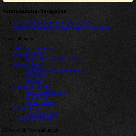
Veranstaltung-Navigation
«
Umsonst & Draußen: Spanische Nacht
Umsonst & Draußen: Ruppert spielt mit Freunden
»
Veranstaltungen
alle Veranstaltungen
Live in Concert
UMSONST & DRAUSSEN
Disco & Party
OBERHOUSE: Techno Rave
80er Party
90er Party
Lounge & Tastings
Wein-Musik-Lounge
Gin-Tasting
Whisky-Tasting
Special Dates
Abi-(VoFi)-Party
Comedy & Kabarett
Hinweise zu Veranstaltungen