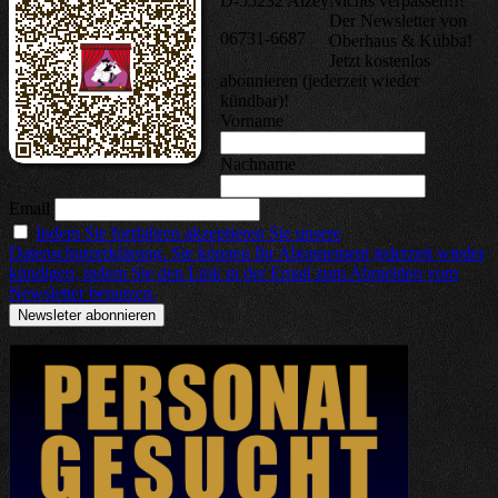
D-55232 Alzey
Nichts verpassen!!!
Der Newsletter von
06731-6687
Oberhaus & Kubba!
Jetzt kostenlos
abonnieren (jederzeit wieder
kündbar)!
Vorname
Nachname
Email
Indem Sie fortfahren akzeptieren Sie unsere
Datenschutzerklärung. Sie können Ihr Abonnement jederzeit wieder
kündigen, indem Sie den Link in der Email zum Abmelden vom
Newsletter benutzen.