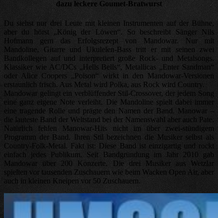
dazu leckere Goumet-Bratwurst
Du siehst nur drei Leute mit kleinen Instrumenten auf der Bühne,
aber du hörst „König der Löwen“. So beschreibt Sänger Nils
Hofmann gern das Erfolgsrezept von Mandowar. Nur mit
Mandoline, Gitarre und Ukulelen-Bass tritt er mit seinen zwei
Bandkollegen auf und interpretiert große Rock- und Metalsongs.
Klassiker wie AC/DCs „Hells Bells“, Metallicas „Enter Sandman“
oder Alice Coopers „Poison“ wirkt in den Mandowar-Versionen
erstaunlich frisch. Aus Metal wird Polka, aus Rock wird Country.
Mandowar gelingt ein verblüffender Stil-Crossover, der jedem Song
eine ganz eigene Note verleiht. Die Mandoline spielt dabei immer
eine tragende Rolle und prägte den Namen der Band. Manowar –
die lauteste Band der Weltstand bei der Namenswahl aber auch Pate.
Natürlich fehlen Manowar-Hits nicht im über zwei-stündigem
Programm der Band. Ihren Stil bezeichnen die Musiker selbst als
Country-Folk-Metal. Fakt ist: Diese Band ist einzigartig und rockt
einfach jedes Publikum. Seit Bandgründung im Jahr 2010 gab
Mandowar über 200 Konzerte. Die drei Musiker aus Wetzlar
spielten vor tausenden Zuschauern wie beim Wacken Open Air, aber
auch in kleinen Kneipen vor 50 Zuschauern.