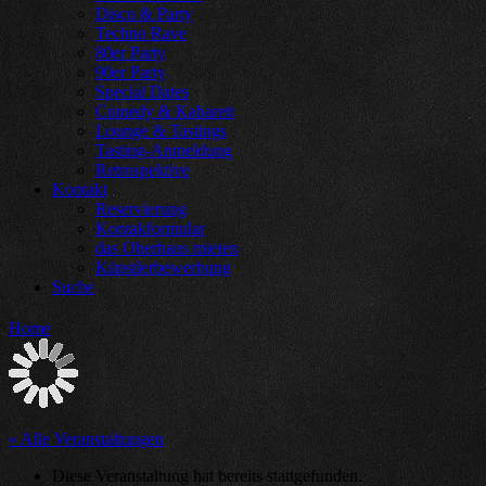
Disco & Party
Techno Rave
80er Party
90er Party
Special Dates
Comedy & Kabarett
Lounge & Tastings
Tasting-Anmeldung
Retrospektive
Kontakt
Reservierung
Kontakformular
das Oberhaus mieten
Künstlerbewerbung
Suche
Home
« Alle Veranstaltungen
Diese Veranstaltung hat bereits stattgefunden.