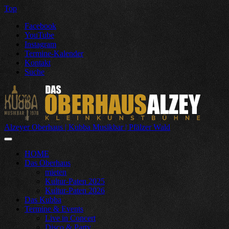
Top
Facebook
YouTube
Instagram
Termine-Kalender
Kontakt
Suche
Alzeyer Oberhaus | Kubba Musikbar | Pfälzer Wald
HOME
Das Oberhaus
mieten
Kultur-Paten 2025
Kultur-Paten 2026
Das Kubba
Termine & Events
Live in Concert
Disco & Party