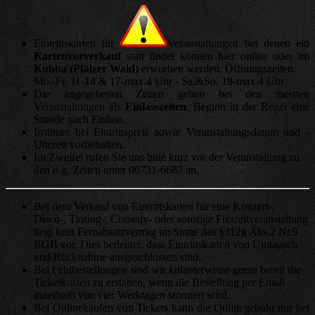
Eintrittskarten für
Veranstaltungen bei denen ein
Kartenvorverkauf
statt findet können hier online oder im
Kubba (Pfälzer Wald)
erworben werden. Öffnungszeiten:
Mo.-Fr. 11-14 & 17-max.4 Uhr - Sa.&So. 18-max.4 Uhr
Die angegebenen Zeiten gelten bei den meisten
Veranstaltungen als
Einlasszeiten
. Beginn in der Regel eine
Stunde nach Einlass.
Irrtümer bei Eintrittspreis sowie Veranstaltungsdatum und -
Uhrzeit vorbehalten.
Im Zweifel rufen Sie uns bitte kurz vor der Veranstaltung zu
den o.g. Zeiten unter 06731-6687 an.
Bei dem Verkauf von Eintrittskarten für eine Konzert-,
Disco-, Tasting-, Comedy- oder sonstige Freizeitveranstaltung
liegt kein Fernabsatzvertrag im Sinne des §312g Abs.2 Nr.9
BGB vor. Dies bedeutet, dass Eintrittskarten von Umtausch
und Rücknahme ausgeschlossen sind.
Bei Fehlbestellungen sind wir kulanterweise gerne bereit die
Ticketkosten zu erstatten, wenn die Bestellung per Email
innerhalb von vier Werktagen storniert wird.
Bei Onlinekäufen von Tickets kann die Onlinegebühr nur bei