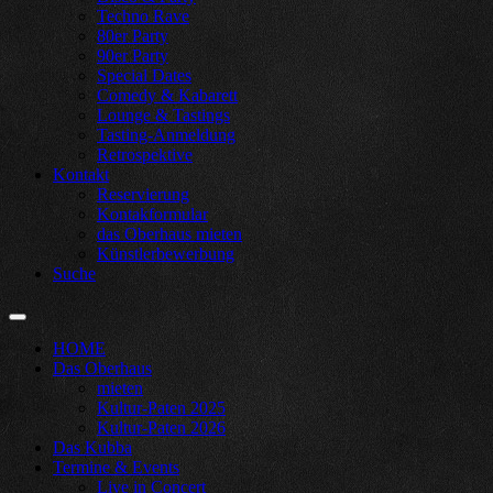
Techno Rave
80er Party
90er Party
Special Dates
Comedy & Kabarett
Lounge & Tastings
Tasting-Anmeldung
Retrospektive
Kontakt
Reservierung
Kontakformular
das Oberhaus mieten
Künstlerbewerbung
Suche
HOME
Das Oberhaus
mieten
Kultur-Paten 2025
Kultur-Paten 2026
Das Kubba
Termine & Events
Live in Concert