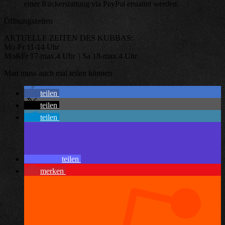
einer Rückerstattung via PayPal erstattet werden.
Öffnungszeiten
AKTUELLE ZEITEN DES KUBBAS:
Mo-Fr 11-14 Uhr
Mo&Fr 17-max.4 Uhr | Sa 18-max.4 Uhr
Man muss auch mal teilen können
teilen
teilen
teilen
teilen
merken