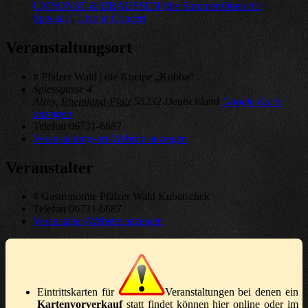
UMSONST & DRAUSSEN (die Sommer Open Air
Specials)
,
Live in Concert
Veranstaltungsort
# Pfälzer Wald | die Kneipe „Kubba“
Spiessgasse 4
Alzey
,
Rheinland-Pfalz
55232
Deutschland
Google Karte
anzeigen
Telefon
06731-6687
Veranstaltungsort-Website anzeigen
Veranstalter
# Gastronomie Pfälzer Wald Kubatschek
Telefon
06731-6687
Veranstalter-Website anzeigen
Eintrittskarten für
Veranstaltungen bei denen ein
Kartenvorverkauf
statt findet können hier online oder im