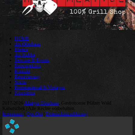
HOME
das Oberhaus
Mieten
das Kubba
Termine & Events
Retrospektive
Kontakt
Reservierung
Suche
Pressematerial & Vorlagen
Newsletter
2017-2026
Alzeyer Oberhaus
, Gastronomie Pfälzer Wald
Kubatschek | Alle Rechte vorbehalten.
Impressum
|
Opt-Out
|
Datenschutzerklärung