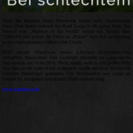
Dank des Internets findet Mandowar immer mehr internationale
Fans: Über Itunes verkauft die Band Songs in die ganze Welt. Ihre
Version von „Warriors of the World“ wurde bei Spotify über
1.000.000 Mal gehört. Ihr Video zu „Poison“ hielt sich wochenlang
in den internationalen I-Music-One Charts.
2016 musste Mandowar einem schweren Schicksalsschlag
verkraften. Mandolinist Tom Launhard erkrankte an Lungenkrebs
und verstarb am 10.06.2016. Nicht zuletzt, weil es sein großer Wille
war, dass es mit voller Kraft weitergeht, wurde mit Sven Richter ein
würdiger Nachfolger gefunden. Der Profimusiker war zuvor als
Dozent für Jazzgitarre und in einer Hardcoreband tätig.
www.mandowar.de