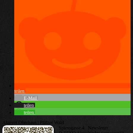
teilen
E-Mail
teilen
teilen
Alzeyer Oberhaus | Pfälzer Wald
Spiessgasse 4
Newsletter