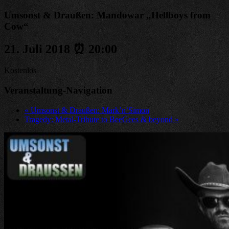
Umsonst & Draußen: Mandowar „Hellboys from
Cow“
21. Juli 2018 ⏰ 20:00
Kostenlos
Veranstaltung-Navigation
«
Umsonst & Draußen: Mark’n’Simon
Tragedy: Metal-Tribute to BeeGees & beyond
»