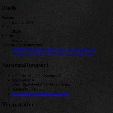
Details
Datum:
21. Juli 2018
Zeit:
20:00
Eintritt:
Kostenlos
Veranstaltungskategorien:
UMSONST & DRAUSSEN (die Sommer Open Air
Specials)
,
Live in Concert
,
Open Air
,
Special Dates
Veranstaltungsort
# Pfälzer Wald | die Kneipe „Kubba“
Spiessgasse 4
Alzey
,
Rheinland-Pfalz
55232
Deutschland
Telefon
06731-6687
Veranstaltungsort-Website anzeigen
Veranstalter