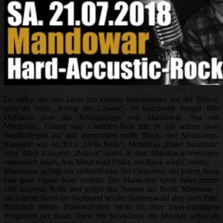
Du siehst nur drei Leute mit kleinen Instrumenten auf der Bühne,
aber du hörst „König der Löwen“. So beschreibt Sänger Nils
Hofmann gern das Erfolgsrezept von Mandowar. Nur mit
Mandoline, Gitarre und Ukulelen-Bass tritt er mit seinen zwei
Bandkollegen auf und interpretiert große Rock- und Metalsongs.
Klassiker wie AC/DCs „Hells Bells“, Metallicas „Enter Sandman“
oder Alice Coopers „Poison“ wirkt in den Mandowar-Versionen
erstaunlich frisch. Aus Metal wird Polka, aus Rock wird Country.
Mandowar gelingt ein verblüffender Stil-Crossover, der jedem Song
eine ganz eigene Note verleiht. Die Mandoline spielt dabei immer
eine tragende Rolle und prägte den Namen der Band. Manowar –
die lauteste Band der Weltstand bei der Namenswahl aber auch Pate.
Natürlich fehlen Manowar-Hits nicht im über zwei-stündigem
Programm der Band. Ihren Stil bezeichnen die Musiker selbst als