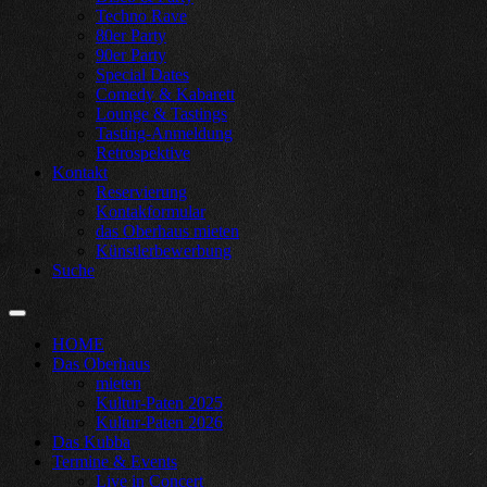
Techno Rave
80er Party
90er Party
Special Dates
Comedy & Kabarett
Lounge & Tastings
Tasting-Anmeldung
Retrospektive
Kontakt
Reservierung
Kontakformular
das Oberhaus mieten
Künstlerbewerbung
Suche
HOME
Das Oberhaus
mieten
Kultur-Paten 2025
Kultur-Paten 2026
Das Kubba
Termine & Events
Live in Concert