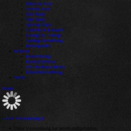
Disco & Party
Techno Rave
80er Party
90er Party
Special Dates
Comedy & Kabarett
Lounge & Tastings
Tasting-Anmeldung
Retrospektive
Kontakt
Reservierung
Kontakformular
das Oberhaus mieten
Künstlerbewerbung
Suche
Home
« Alle Veranstaltungen
Diese Veranstaltung hat bereits stattgefunden.