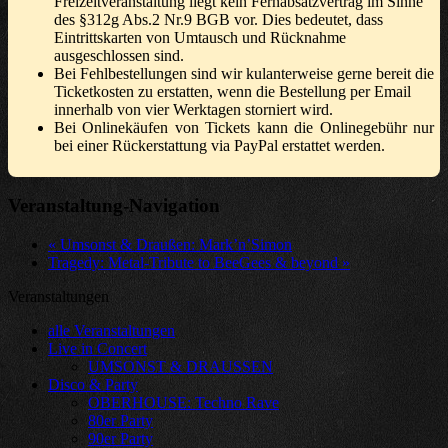
Freizeitveranstaltung liegt kein Fernabsatzvertrag im Sinne
des §312g Abs.2 Nr.9 BGB vor. Dies bedeutet, dass
Eintrittskarten von Umtausch und Rücknahme
ausgeschlossen sind.
Bei Fehlbestellungen sind wir kulanterweise gerne bereit die
Ticketkosten zu erstatten, wenn die Bestellung per Email
innerhalb von vier Werktagen storniert wird.
Bei Onlinekäufen von Tickets kann die Onlinegebühr nur
bei einer Rückerstattung via PayPal erstattet werden.
Veranstaltung-Navigation
«
Umsonst & Draußen: Mark’n’Simon
Tragedy: Metal-Tribute to BeeGees & beyond
»
Veranstaltungen
alle Veranstaltungen
Live in Concert
UMSONST & DRAUSSEN
Disco & Party
OBERHOUSE: Techno Rave
80er Party
90er Party