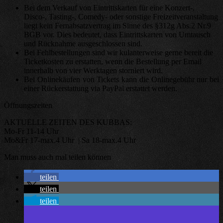
Bei dem Verkauf von Eintrittskarten für eine Konzert-,
Disco-, Tasting-, Comedy- oder sonstige Freizeitveranstaltung
liegt kein Fernabsatzvertrag im Sinne des §312g Abs.2 Nr.9
BGB vor. Dies bedeutet, dass Eintrittskarten von Umtausch
und Rücknahme ausgeschlossen sind.
Bei Fehlbestellungen sind wir kulanterweise gerne bereit die
Ticketkosten zu erstatten, wenn die Bestellung per Email
innerhalb von vier Werktagen storniert wird.
Bei Onlinekäufen von Tickets kann die Onlinegebühr nur bei
einer Rückerstattung via PayPal erstattet werden.
Öffnungszeiten
AKTUELLE ZEITEN DES KUBBAS:
Mo-Fr 11-14 Uhr
Mo&Fr 17-max.4 Uhr | Sa 18-max.4 Uhr
Man muss auch mal teilen können
teilen
teilen
teilen