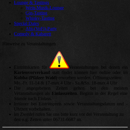
Lounge & Tastings
Wein-Musik-Lounge
Gin-Tasting
Whisky-Tasting
Special Dates
Abi-(VoFi)-Party
Comedy & Kabarett
Hinweise zu Veranstaltungen
Eintrittskarten für
Veranstaltungen bei denen ein
Kartenvorverkauf
statt findet können hier online oder im
Kubba (Pfälzer Wald)
erworben werden. Öffnungszeiten:
Mo.-Fr. 11-14 & 17-max.4 Uhr - Sa.&So. 18-max.4 Uhr
Die angegebenen Zeiten gelten bei den meisten
Veranstaltungen als
Einlasszeiten
. Beginn in der Regel eine
Stunde nach Einlass.
Irrtümer bei Eintrittspreis sowie Veranstaltungsdatum und -
Uhrzeit vorbehalten.
Im Zweifel rufen Sie uns bitte kurz vor der Veranstaltung zu
den o.g. Zeiten unter 06731-6687 an.