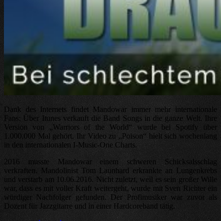
Dank des Internets findet Mandowar immer mehr internationale
Fans: Über Itunes verkauft die Band Songs in die ganze Welt. Ihre
Version von „Warriors of the World“ wurde bei Spotify über
1.000.000 Mal gehört. Ihr Video zu „Poison“ hielt sich wochenlang
in den internationalen I-Music-One Charts.
2016 musste Mandowar einem schweren Schicksalsschlag
verkraften. Mandolinist Tom Launhard erkrankte an Lungenkrebs
und verstarb am 10.06.2016. Nicht zuletzt, weil es sein großer Wille
war, dass es mit voller Kraft weitergeht, wurde mit Sven Richter ein
würdiger Nachfolger gefunden. Der Profimusiker war zuvor als
Dozent für Jazzgitarre und in einer Hardcoreband tätig.