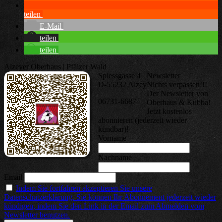
teilen
E-Mail
teilen
teilen
Alzeyer Oberhaus | Pfälzer Wald
Spiessgasse 4
Newsletter
D-55232 Alzey
Nichts verpassen!!!
Der Newsletter von
06731-6687
Oberhaus & Kubba!
Jetzt kostenlos
abonnieren (jederzeit wieder
kündbar)!
Vorname
Nachname
Email
Indem Sie fortfahren akzeptieren Sie unsere
Datenschutzerklärung. Sie können Ihr Abonnement jederzeit wieder
kündigen, indem Sie den Link in der Email zum Abmelden vom
Newsletter benutzen.