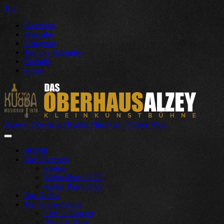
Top
Facebook
YouTube
Instagram
Termine-Kalender
Kontakt
Suche
Alzeyer Oberhaus | Kubba Musikbar | Pfälzer Wald
HOME
Das Oberhaus
mieten
Kultur-Paten 2025
Kultur-Paten 2026
Das Kubba
Termine & Events
Live in Concert
Disco & Party