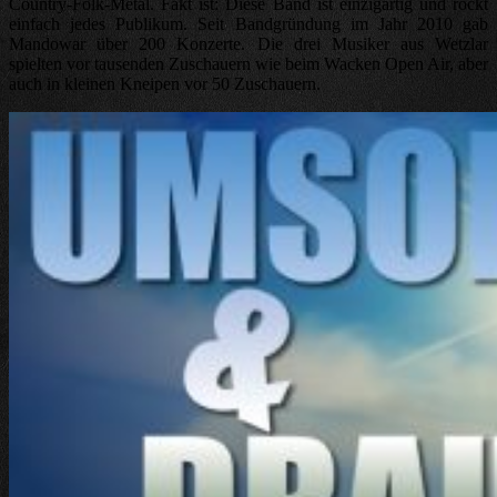
Country-Folk-Metal. Fakt ist: Diese Band ist einzigartig und rockt
einfach jedes Publikum. Seit Bandgründung im Jahr 2010 gab
Mandowar über 200 Konzerte. Die drei Musiker aus Wetzlar
spielten vor tausenden Zuschauern wie beim Wacken Open Air, aber
auch in kleinen Kneipen vor 50 Zuschauern.