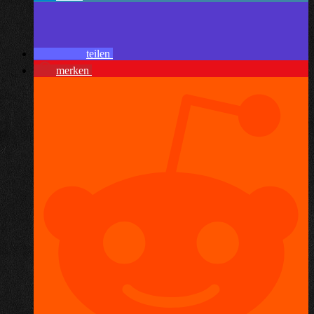
teilen
merken