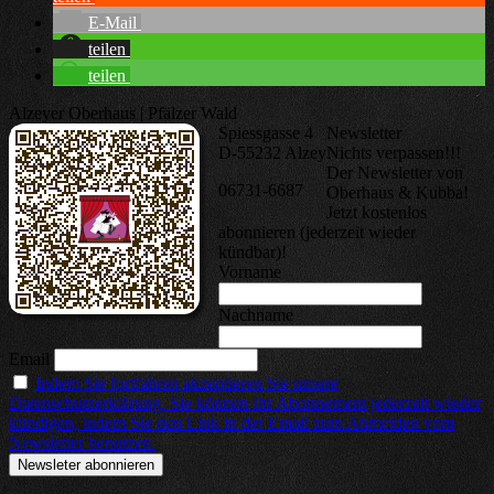
E-Mail
teilen
teilen
Alzeyer Oberhaus | Pfälzer Wald
Spiessgasse 4
Newsletter
D-55232 Alzey
Nichts verpassen!!!
Der Newsletter von
06731-6687
Oberhaus & Kubba!
Jetzt kostenlos
abonnieren (jederzeit wieder
kündbar)!
Vorname
Nachname
Email
Indem Sie fortfahren akzeptieren Sie unsere
Datenschutzerklärung. Sie können Ihr Abonnement jederzeit wieder
kündigen, indem Sie den Link in der Email zum Abmelden vom
Newsletter benutzen.