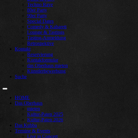
Techno Rave
80er Party
90er Party
Special Dates
Comedy & Kabarett
Lounge & Tastings
Tasting-Anmeldung
Retrospektive
Kontakt
Reservierung
Kontakformular
das Oberhaus mieten
Künstlerbewerbung
Suche
HOME
Das Oberhaus
mieten
Kultur-Paten 2025
Kultur-Paten 2026
Das Kubba
Termine & Events
Live in Concert