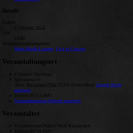
Details
Datum:
2. Oktober 2024
Zeit:
19:00
Veranstaltungskategorien:
Wein-Musik-Lounge
,
Live in Concert
Veranstaltungsort
# Alzeyer Oberhaus
Spiessgasse 4
Alzey
,
Rheinland-Pfalz
55232
Deutschland
Google Karte
anzeigen
Telefon
06731-6687
Veranstaltungsort-Website anzeigen
Veranstalter
# Gastronomie Pfälzer Wald Kubatschek
Telefon
06731-6687