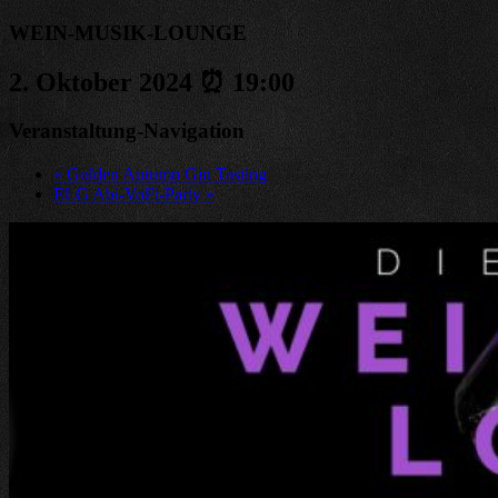
WEIN-MUSIK-LOUNGE
2. Oktober 2024 ⏰ 19:00
Veranstaltung-Navigation
«
Golden Autumn Gin Tasting
ELG Abi-VoFi-Party
»