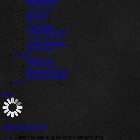
Disco & Party
Techno Rave
80er Party
90er Party
Special Dates
Comedy & Kabarett
Lounge & Tastings
Tasting-Anmeldung
Retrospektive
Kontakt
Reservierung
Kontakformular
das Oberhaus mieten
Künstlerbewerbung
Suche
Home
« Alle Veranstaltungen
Diese Veranstaltung hat bereits stattgefunden.