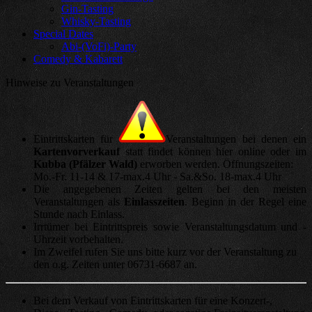
Gin-Tasting
Whisky-Tasting
Special Dates
Abi-(VoFi)-Party
Comedy & Kabarett
Hinweise zu Veranstaltungen
Eintrittskarten für
Veranstaltungen bei denen ein
Kartenvorverkauf
statt findet können hier online oder im
Kubba (Pfälzer Wald)
erworben werden. Öffnungszeiten:
Mo.-Fr. 11-14 & 17-max.4 Uhr - Sa.&So. 18-max.4 Uhr
Die angegebenen Zeiten gelten bei den meisten
Veranstaltungen als
Einlasszeiten
. Beginn in der Regel eine
Stunde nach Einlass.
Irrtümer bei Eintrittspreis sowie Veranstaltungsdatum und -
Uhrzeit vorbehalten.
Im Zweifel rufen Sie uns bitte kurz vor der Veranstaltung zu
den o.g. Zeiten unter 06731-6687 an.
Bei dem Verkauf von Eintrittskarten für eine Konzert-,