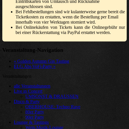
Eintrittskarten von Umtausch und Rücknahme
ausgeschlossen sind.
Bei Fehlbestellungen sind wir kulanterweise gerne bereit die
Ticketkosten zu erstatten, wenn die Bestellung per Email
innerhalb von vier Werktagen storniert wird.
Bei Onlinekäufen von Tickets kann die Onlinegebühr nur
bei einer Rückerstattung via PayPal erstattet werden.
Veranstaltung-Navigation
«
Golden Autumn Gin Tasting
ELG Abi-VoFi-Party
»
Veranstaltungen
alle Veranstaltungen
Live in Concert
UMSONST & DRAUSSEN
Disco & Party
OBERHOUSE: Techno Rave
80er Party
90er Party
Lounge & Tastings
Wein-Musik-Lounge