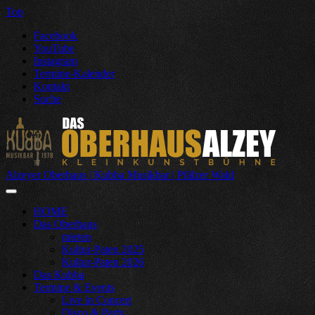
Top
Facebook
YouTube
Instagram
Termine-Kalender
Kontakt
Suche
Alzeyer Oberhaus | Kubba Musikbar | Pfälzer Wald
HOME
Das Oberhaus
mieten
Kultur-Paten 2025
Kultur-Paten 2026
Das Kubba
Termine & Events
Live in Concert
Disco & Party