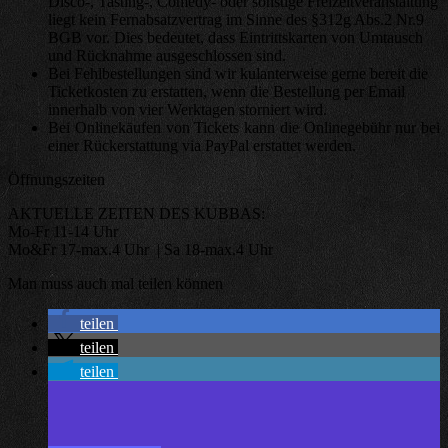
Disco-, Tasting-, Comedy- oder sonstige Freizeitveranstaltung
liegt kein Fernabsatzvertrag im Sinne des §312g Abs.2 Nr.9
BGB vor. Dies bedeutet, dass Eintrittskarten von Umtausch
und Rücknahme ausgeschlossen sind.
Bei Fehlbestellungen sind wir kulanterweise gerne bereit die
Ticketkosten zu erstatten, wenn die Bestellung per Email
innerhalb von vier Werktagen storniert wird.
Bei Onlinekäufen von Tickets kann die Onlinegebühr nur bei
einer Rückerstattung via PayPal erstattet werden.
Öffnungszeiten
AKTUELLE ZEITEN DES KUBBAS:
Mo-Fr 11-14 Uhr
Mo&Fr 17-max.4 Uhr | Sa 18-max.4 Uhr
Man muss auch mal teilen können
teilen
teilen
teilen