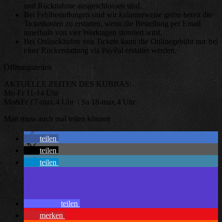
und Rücknahme ausgeschlossen sind.
Bei Fehlbestellungen sind wir kulanterweise gerne bereit die
Ticketkosten zu erstatten, wenn die Bestellung per Email
innerhalb von vier Werktagen storniert wird.
Bei Onlinekäufen von Tickets kann die Onlinegebühr nur bei
einer Rückerstattung via PayPal erstattet werden.
Öffnungszeiten
AKTUELLE ZEITEN DES KUBBAS:
Mo-Fr 11-14 Uhr
Mo&Fr 17-max.4 Uhr | Sa 18-max.4 Uhr
Man muss auch mal teilen können
teilen
teilen
teilen
teilen
merken