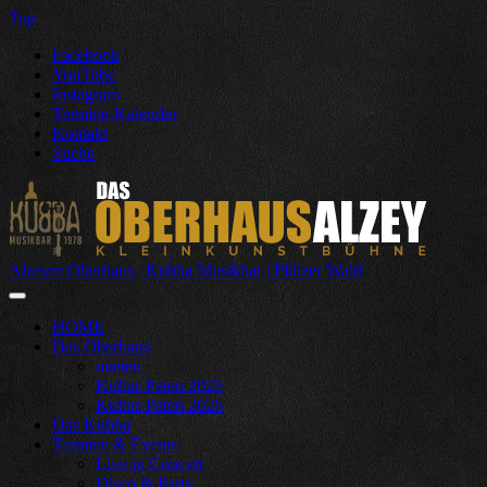
Top
Facebook
YouTube
Instagram
Termine-Kalender
Kontakt
Suche
Alzeyer Oberhaus | Kubba Musikbar | Pfälzer Wald
HOME
Das Oberhaus
mieten
Kultur-Paten 2025
Kultur-Paten 2026
Das Kubba
Termine & Events
Live in Concert
Disco & Party