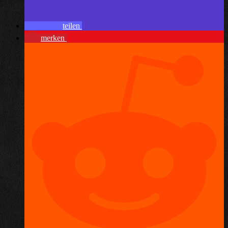
teilen
merken