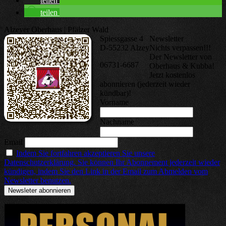
teilen
teilen
Alzeyer Oberhaus | Pfälzer Wald
Spiessgasse 4
Newsletter
D-55232 Alzey
Nichts verpassen!!!
Der Newsletter von
06731-6687
Oberhaus & Kubba!
Jetzt kostenlos
abonnieren (jederzeit wieder
kündbar)!
Vorname
Nachname
Email
Indem Sie fortfahren akzeptieren Sie unsere
Datenschutzerklärung. Sie können Ihr Abonnement jederzeit wieder
kündigen, indem Sie den Link in der Email zum Abmelden vom
Newsletter benutzen.