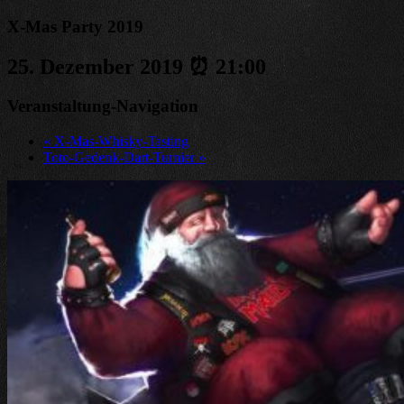
X-Mas Party 2019
25. Dezember 2019 ⏰ 21:00
Veranstaltung-Navigation
«
X-Mas-Whisky-Tasting
Toto-Gedenk-Dart-Turnier
»