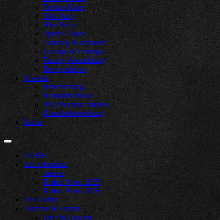
Techno Rave
80er Party
90er Party
Special Dates
Comedy & Kabarett
Lounge & Tastings
Tasting-Anmeldung
Retrospektive
Kontakt
Reservierung
Kontakformular
das Oberhaus mieten
Künstlerbewerbung
Suche
HOME
Das Oberhaus
mieten
Kultur-Paten 2025
Kultur-Paten 2026
Das Kubba
Termine & Events
Live in Concert