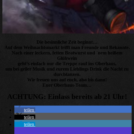
Die besinnliche Zeit beginnt…
Auf dem Weihnachtsmarkt trifft man
Freunde und Bekannte.
Nach einer leckern, fetten Bratwurst und ´nem heißem
Glühwein
geht‘s einfach nur die Treppe rauf ins Oberhaus,
um bei geiler Musik und eurem Lieblings Drink die Nacht zu
durchtanzen.
Wir freuen uns auf euch, also bis dann!
Euer Oberhaus-Team…
ACHTUNG: Einlass bereits ab 21 Uhr!
teilen
teilen
teilen