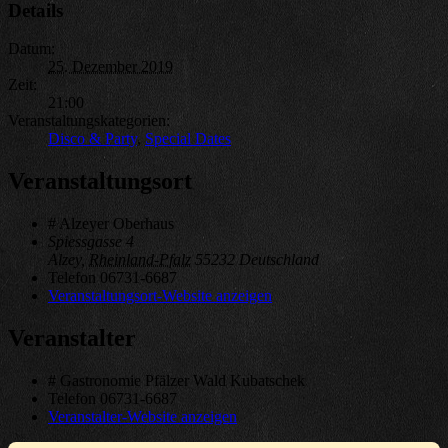
Details
Datum:
25. Dezember 2019
Zeit:
21:00
Veranstaltungskategorien:
Disco & Party
,
Special Dates
Veranstaltungsort
# Alzeyer Oberhaus
Spiessgasse 4
Alzey
,
Rheinland-Pfalz
55232
Deutschland
Telefon
06731-6687
Veranstaltungsort-Website anzeigen
Veranstalter
# Gastronomie Pfälzer Wald Kubatschek
Telefon
06731-6687
Veranstalter-Website anzeigen