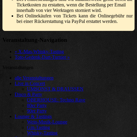
Ticketkosten zu erstatten, wenn die Bestellung per Email
innerhalb von vier Werktagen storniert wird.
Bei Onlinekäufen von Tickets kann die Onlinegebühr nur
bei einer Rückerstattung via PayPal erstattet werden.
Veranstaltung-Navigation
«
X-Mas-Whisky-Tasting
Toto-Gedenk-Dart-Turnier
»
Veranstaltungen
alle Veranstaltungen
Live in Concert
UMSONST & DRAUSSEN
Disco & Party
OBERHOUSE: Techno Rave
80er Party
90er Party
Lounge & Tastings
Wein-Musik-Lounge
Gin-Tasting
Whisky-Tasting