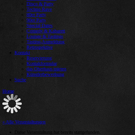
Disco & Party
Techno Rave
80er Party
90er Party
Special Dates
Comedy & Kabarett
Lounge & Tastings
Tasting-Anmeldung
Retrospektive
Kontakt
Reservierung
Kontakformular
das Oberhaus mieten
Künstlerbewerbung
Suche
Home
« Alle Veranstaltungen
Diese Veranstaltung hat bereits stattgefunden.