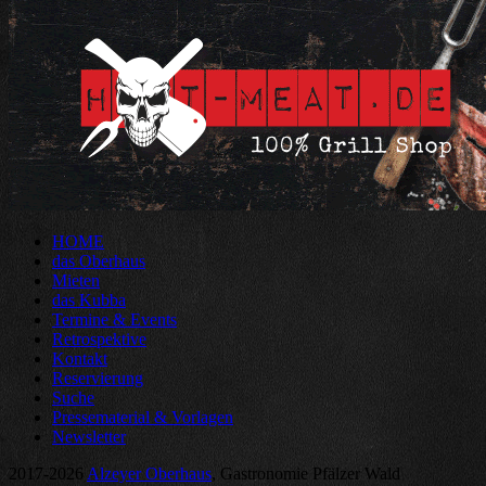
HOME
das Oberhaus
Mieten
das Kubba
Termine & Events
Retrospektive
Kontakt
Reservierung
Suche
Pressematerial & Vorlagen
Newsletter
2017-2026
Alzeyer Oberhaus
, Gastronomie Pfälzer Wald