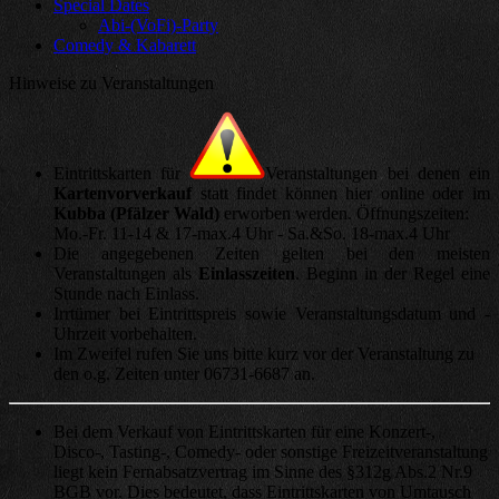
Special Dates
Abi-(VoFi)-Party
Comedy & Kabarett
Hinweise zu Veranstaltungen
Eintrittskarten für
Veranstaltungen bei denen ein
Kartenvorverkauf
statt findet können hier online oder im
Kubba (Pfälzer Wald)
erworben werden. Öffnungszeiten:
Mo.-Fr. 11-14 & 17-max.4 Uhr - Sa.&So. 18-max.4 Uhr
Die angegebenen Zeiten gelten bei den meisten
Veranstaltungen als
Einlasszeiten
. Beginn in der Regel eine
Stunde nach Einlass.
Irrtümer bei Eintrittspreis sowie Veranstaltungsdatum und -
Uhrzeit vorbehalten.
Im Zweifel rufen Sie uns bitte kurz vor der Veranstaltung zu
den o.g. Zeiten unter 06731-6687 an.
Bei dem Verkauf von Eintrittskarten für eine Konzert-,
Disco-, Tasting-, Comedy- oder sonstige Freizeitveranstaltung
liegt kein Fernabsatzvertrag im Sinne des §312g Abs.2 Nr.9
BGB vor. Dies bedeutet, dass Eintrittskarten von Umtausch