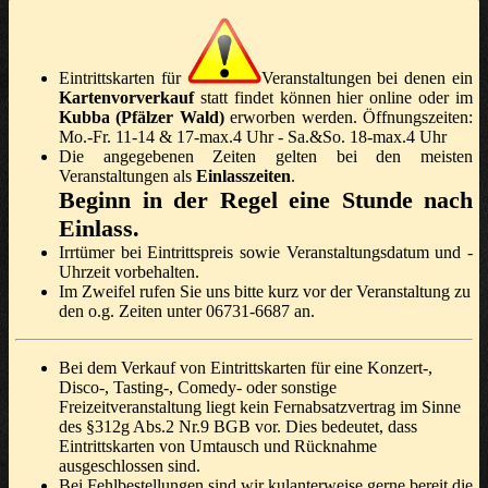
Eintrittskarten für
Veranstaltungen bei denen ein
Kartenvorverkauf
statt findet können hier online oder im
Kubba (Pfälzer Wald)
erworben werden. Öffnungszeiten:
Mo.-Fr. 11-14 & 17-max.4 Uhr - Sa.&So. 18-max.4 Uhr
Die angegebenen Zeiten gelten bei den meisten
Veranstaltungen als
Einlasszeiten
.
Beginn in der Regel eine Stunde nach
Einlass.
Irrtümer bei Eintrittspreis sowie Veranstaltungsdatum und -
Uhrzeit vorbehalten.
Im Zweifel rufen Sie uns bitte kurz vor der Veranstaltung zu
den o.g. Zeiten unter 06731-6687 an.
Bei dem Verkauf von Eintrittskarten für eine Konzert-,
Disco-, Tasting-, Comedy- oder sonstige
Freizeitveranstaltung liegt kein Fernabsatzvertrag im Sinne
des §312g Abs.2 Nr.9 BGB vor. Dies bedeutet, dass
Eintrittskarten von Umtausch und Rücknahme
ausgeschlossen sind.
Bei Fehlbestellungen sind wir kulanterweise gerne bereit die