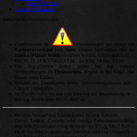
Abi-(VoFi)-Party
Comedy & Kabarett
Hinweise zu Veranstaltungen
Eintrittskarten für
Veranstaltungen bei denen ein
Kartenvorverkauf
statt findet können hier online oder im
Kubba (Pfälzer Wald)
erworben werden. Öffnungszeiten:
Mo.-Fr. 11-14 & 17-max.4 Uhr - Sa.&So. 18-max.4 Uhr
Die angegebenen Zeiten gelten bei den meisten
Veranstaltungen als
Einlasszeiten
. Beginn in der Regel eine
Stunde nach Einlass.
Irrtümer bei Eintrittspreis sowie Veranstaltungsdatum und -
Uhrzeit vorbehalten.
Im Zweifel rufen Sie uns bitte kurz vor der Veranstaltung zu
den o.g. Zeiten unter 06731-6687 an.
Bei dem Verkauf von Eintrittskarten für eine Konzert-,
Disco-, Tasting-, Comedy- oder sonstige Freizeitveranstaltung
liegt kein Fernabsatzvertrag im Sinne des §312g Abs.2 Nr.9
BGB vor. Dies bedeutet, dass Eintrittskarten von Umtausch