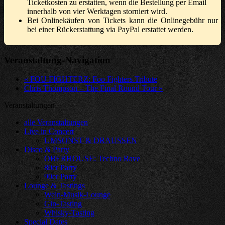
Ticketkosten zu erstatten, wenn die Bestellung per Email
innerhalb von vier Werktagen storniert wird.
Bei Onlinekäufen von Tickets kann die Onlinegebühr nur
bei einer Rückerstattung via PayPal erstattet werden.
Veranstaltung-Navigation
«
FOU FIGHTERZ: Foo Fighters Tribute
Chris Thompson – The Final Round Tour
»
Veranstaltungen
alle Veranstaltungen
Live in Concert
UMSONST & DRAUSSEN
Disco & Party
OBERHOUSE: Techno Rave
80er Party
90er Party
Lounge & Tastings
Wein-Musik-Lounge
Gin-Tasting
Whisky-Tasting
Special Dates