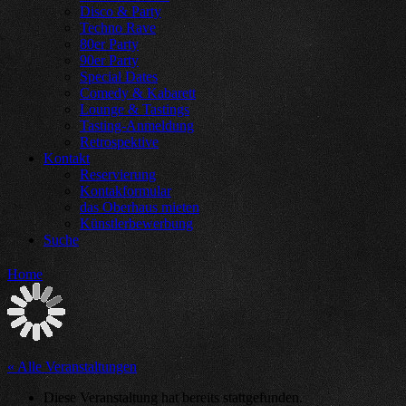
Disco & Party
Techno Rave
80er Party
90er Party
Special Dates
Comedy & Kabarett
Lounge & Tastings
Tasting-Anmeldung
Retrospektive
Kontakt
Reservierung
Kontakformular
das Oberhaus mieten
Künstlerbewerbung
Suche
Home
« Alle Veranstaltungen
Diese Veranstaltung hat bereits stattgefunden.