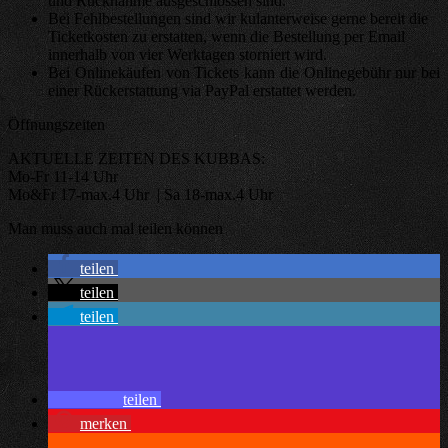
und Rücknahme ausgeschlossen sind.
Bei Fehlbestellungen sind wir kulanterweise gerne bereit die
Ticketkosten zu erstatten, wenn die Bestellung per Email
innerhalb von vier Werktagen storniert wird.
Bei Onlinekäufen von Tickets kann die Onlinegebühr nur bei
einer Rückerstattung via PayPal erstattet werden.
Öffnungszeiten
AKTUELLE ZEITEN DES KUBBAS:
Mo-Fr 11-14 Uhr
Mo&Fr 17-max.4 Uhr | Sa 18-max.4 Uhr
Man muss auch mal teilen können
teilen
teilen
teilen
teilen
merken