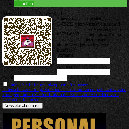
teilen
Alzeyer Oberhaus | Pfälzer Wald
Spiessgasse 4
Newsletter
D-55232 Alzey
Nichts verpassen!!!
Der Newsletter von
06731-6687
Oberhaus & Kubba!
Jetzt kostenlos
abonnieren (jederzeit wieder
kündbar)!
Vorname
Nachname
Email
Indem Sie fortfahren akzeptieren Sie unsere
Datenschutzerklärung. Sie können Ihr Abonnement jederzeit wieder
kündigen, indem Sie den Link in der Email zum Abmelden vom
Newsletter benutzen.