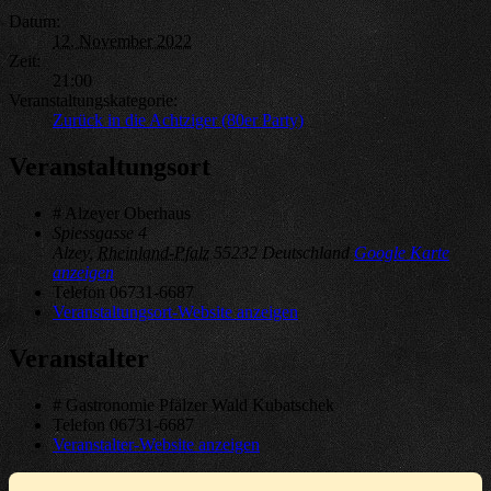
Datum:
12. November 2022
Zeit:
21:00
Veranstaltungskategorie:
Zurück in die Achtziger (80er Party)
Veranstaltungsort
# Alzeyer Oberhaus
Spiessgasse 4
Alzey
,
Rheinland-Pfalz
55232
Deutschland
Google Karte
anzeigen
Telefon
06731-6687
Veranstaltungsort-Website anzeigen
Veranstalter
# Gastronomie Pfälzer Wald Kubatschek
Telefon
06731-6687
Veranstalter-Website anzeigen