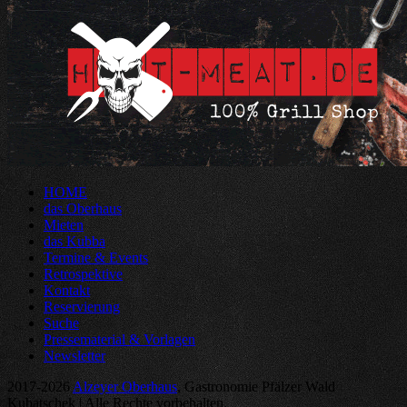
HOME
das Oberhaus
Mieten
das Kubba
Termine & Events
Retrospektive
Kontakt
Reservierung
Suche
Pressematerial & Vorlagen
Newsletter
2017-2026
Alzeyer Oberhaus
, Gastronomie Pfälzer Wald
Kubatschek | Alle Rechte vorbehalten.