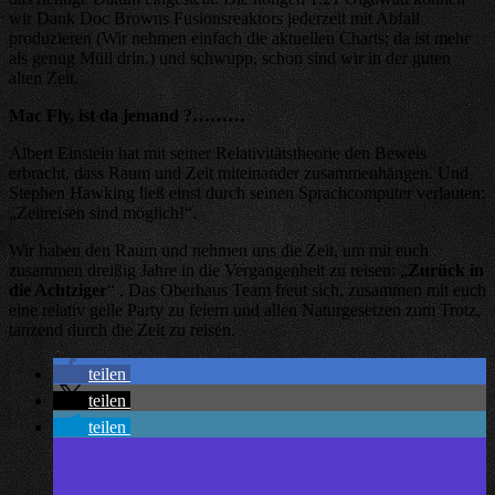
wir Dank Doc Browns Fusionsreaktors jederzeit mit Abfall
produzieren (Wir nehmen einfach die aktuellen Charts; da ist mehr
als genug Müll drin.) und schwupp, schon sind wir in der guten
alten Zeit.
Mac Fly, ist da jemand ?………
Albert Einstein hat mit seiner Relativitätstheorie den Beweis
erbracht, dass Raum und Zeit miteinander zusammenhängen. Und
Stephen Hawking ließ einst durch seinen Sprachcomputer verlauten:
„Zeitreisen sind möglich!“.
Wir haben den Raum und nehmen uns die Zeit, um mit euch
zusammen dreißig Jahre in die Vergangenheit zu reisen: „
Zurück in
die Achtziger
“ . Das Oberhaus Team freut sich, zusammen mit euch
eine relativ geile Party zu feiern und allen Naturgesetzen zum Trotz,
tanzend durch die Zeit zu reisen.
teilen
teilen
teilen