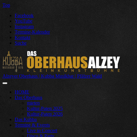
Top
Facebook
YouTube
Instagram
Termine-Kalender
Kontakt
Suche
Alzeyer Oberhaus | Kubba Musikbar | Pfälzer Wald
HOME
Das Oberhaus
mieten
Kultur-Paten 2025
Kultur-Paten 2026
Das Kubba
Termine & Events
Live in Concert
Disco & Party