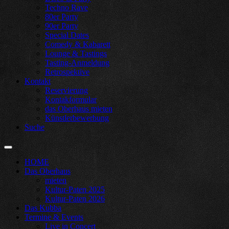
Techno Rave
80er Party
90er Party
Special Dates
Comedy & Kabarett
Lounge & Tastings
Tasting-Anmeldung
Retrospektive
Kontakt
Reservierung
Kontakformular
das Oberhaus mieten
Künstlerbewerbung
Suche
HOME
Das Oberhaus
mieten
Kultur-Paten 2025
Kultur-Paten 2026
Das Kubba
Termine & Events
Live in Concert