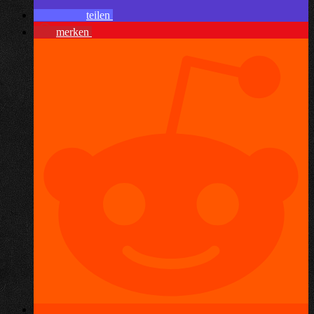
teilen
merken