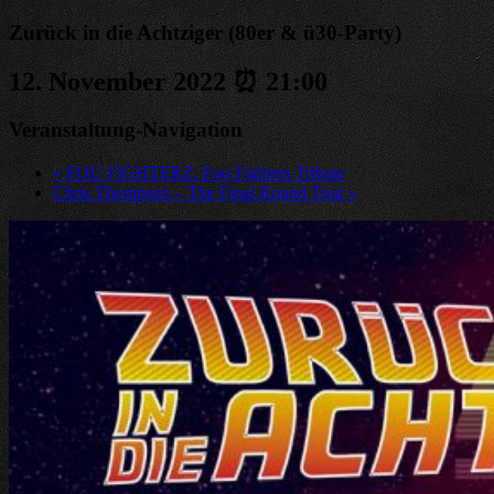
Zurück in die Achtziger (80er & ü30-Party)
12. November 2022 ⏰ 21:00
Veranstaltung-Navigation
«
FOU FIGHTERZ: Foo Fighters Tribute
Chris Thompson – The Final Round Tour
»