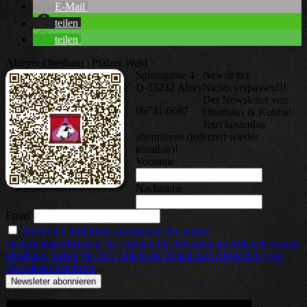
E-Mail
teilen
teilen
Alzeyer Oberhaus | Pfälzer Wald
Spiessgasse 4
Newsletter
D-55232 Alzey
Nichts verpassen!!!
Der Newsletter von
06731-6687
Oberhaus & Kubba!
Jetzt kostenlos
abonnieren (jederzeit wieder
kündbar)!
Vorname
Nachname
Email
Indem Sie fortfahren akzeptieren Sie unsere
Datenschutzerklärung. Sie können Ihr Abonnement jederzeit wieder
kündigen, indem Sie den Link in der Email zum Abmelden vom
Newsletter benutzen.