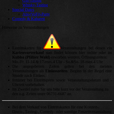
Gin-Tasting
Whisky-Tasting
Special Dates
Abi-(VoFi)-Party
Comedy & Kabarett
Hinweise zu Veranstaltungen
Eintrittskarten für
Veranstaltungen bei denen ein
Kartenvorverkauf
statt findet können hier online oder im
Kubba (Pfälzer Wald)
erworben werden. Öffnungszeiten:
Mo.-Fr. 11-14 & 17-max.4 Uhr - Sa.&So. 18-max.4 Uhr
Die angegebenen Zeiten gelten bei den meisten
Veranstaltungen als
Einlasszeiten
. Beginn in der Regel eine
Stunde nach Einlass.
Irrtümer bei Eintrittspreis sowie Veranstaltungsdatum und -
Uhrzeit vorbehalten.
Im Zweifel rufen Sie uns bitte kurz vor der Veranstaltung zu
den o.g. Zeiten unter 06731-6687 an.
Bei dem Verkauf von Eintrittskarten für eine Konzert-,
Disco-, Tasting-, Comedy- oder sonstige Freizeitveranstaltung