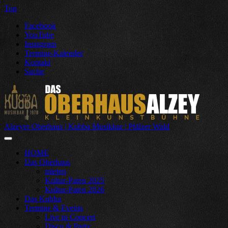
Top
Facebook
YouTube
Instagram
Termine-Kalender
Kontakt
Suche
Alzeyer Oberhaus | Kubba Musikbar | Pfälzer Wald
HOME
Das Oberhaus
mieten
Kultur-Paten 2025
Kultur-Paten 2026
Das Kubba
Termine & Events
Live in Concert
Disco & Party