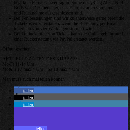
liegt kein Fernabsatzvertrag im Sinne des §312g Abs.2 Nr.9
BGB vor. Dies bedeutet, dass Eintrittskarten von Umtausch
und Rücknahme ausgeschlossen sind.
Bei Fehlbestellungen sind wir kulanterweise gerne bereit die
Ticketkosten zu erstatten, wenn die Bestellung per Email
innerhalb von vier Werktagen storniert wird.
Bei Onlinekäufen von Tickets kann die Onlinegebühr nur bei
einer Rückerstattung via PayPal erstattet werden.
Öffnungszeiten
AKTUELLE ZEITEN DES KUBBAS:
Mo-Fr 11-14 Uhr
Mo&Fr 17-max.4 Uhr | Sa 18-max.4 Uhr
Man muss auch mal teilen können
teilen
teilen
teilen
teilen