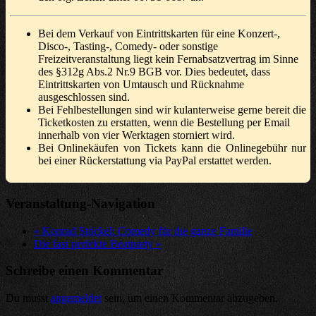
Bei dem Verkauf von Eintrittskarten für eine Konzert-,
Disco-, Tasting-, Comedy- oder sonstige
Freizeitveranstaltung liegt kein Fernabsatzvertrag im Sinne
des §312g Abs.2 Nr.9 BGB vor. Dies bedeutet, dass
Eintrittskarten von Umtausch und Rücknahme
ausgeschlossen sind.
Bei Fehlbestellungen sind wir kulanterweise gerne bereit die
Ticketkosten zu erstatten, wenn die Bestellung per Email
innerhalb von vier Werktagen storniert wird.
Bei Onlinekäufen von Tickets kann die Onlinegebühr nur
bei einer Rückerstattung via PayPal erstattet werden.
Veranstaltung-Navigation
«
Konrad Stöckel: Comedy für die ganze Familie
Die fast perfekte Beatparty
»
Schreibe einen Kommentar
Du musst
angemeldet
sein, um einen Kommentar abzugeben.