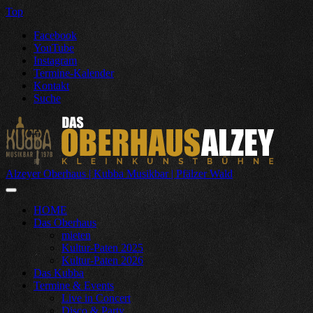
Top
Facebook
YouTube
Instagram
Termine-Kalender
Kontakt
Suche
Alzeyer Oberhaus | Kubba Musikbar | Pfälzer Wald
HOME
Das Oberhaus
mieten
Kultur-Paten 2025
Kultur-Paten 2026
Das Kubba
Termine & Events
Live in Concert
Disco & Party