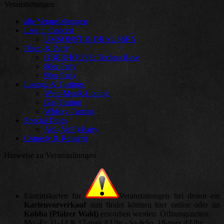
Veranstaltungen
alle Veranstaltungen
Live in Concert
UMSONST & DRAUSSEN
Disco & Party
OBERHOUSE: Techno Rave
80er Party
90er Party
Lounge & Tastings
Wein-Musik-Lounge
Gin-Tasting
Whisky-Tasting
Special Dates
Abi-(VoFi)-Party
Comedy & Kabarett
Hinweise zu Veranstaltungen
Eintrittskarten für
Veranstaltungen bei denen ein
Kartenvorverkauf
statt findet können hier online oder im
Kubba (Pfälzer Wald)
erworben werden. Öffnungszeiten:
Mo.-Fr. 11-14 & 17-max.4 Uhr - Sa.&So. 18-max.4 Uhr