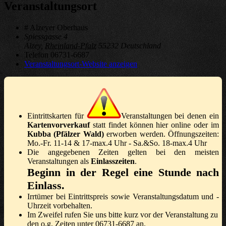
Veranstaltungsort
# Alzeyer Oberhaus
Spiessgasse 4
Alzey
,
Rheinland-Pfalz
55232
Deutschland
Telefon
06731-6687
Veranstaltungsort-Website anzeigen
Eintrittskarten für
Veranstaltungen bei denen ein
Kartenvorverkauf
statt findet können hier online oder im
Kubba (Pfälzer Wald)
erworben werden. Öffnungszeiten:
Mo.-Fr. 11-14 & 17-max.4 Uhr - Sa.&So. 18-max.4 Uhr
Die angegebenen Zeiten gelten bei den meisten
Veranstaltungen als
Einlasszeiten
.
Beginn in der Regel eine Stunde nach
Einlass.
Irrtümer bei Eintrittspreis sowie Veranstaltungsdatum und -
Uhrzeit vorbehalten.
Im Zweifel rufen Sie uns bitte kurz vor der Veranstaltung zu
den o.g. Zeiten unter 06731-6687 an.