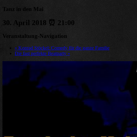
Tanz in den Mai
30. April 2018 ⏰ 21:00
Veranstaltung-Navigation
«
Konrad Stöckel: Comedy für die ganze Familie
Die fast perfekte Beatparty
»