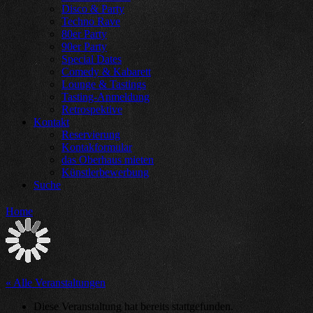
Disco & Party
Techno Rave
80er Party
90er Party
Special Dates
Comedy & Kabarett
Lounge & Tastings
Tasting-Anmeldung
Retrospektive
Kontakt
Reservierung
Kontakformular
das Oberhaus mieten
Künstlerbewerbung
Suche
Home
« Alle Veranstaltungen
Diese Veranstaltung hat bereits stattgefunden.