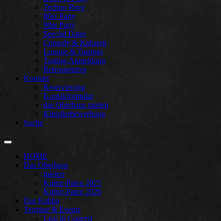
Techno Rave
80er Party
90er Party
Special Dates
Comedy & Kabarett
Lounge & Tastings
Tasting-Anmeldung
Retrospektive
Kontakt
Reservierung
Kontakformular
das Oberhaus mieten
Künstlerbewerbung
Suche
HOME
Das Oberhaus
mieten
Kultur-Paten 2025
Kultur-Paten 2026
Das Kubba
Termine & Events
Live in Concert