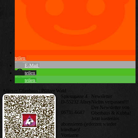
teilen
E-Mail
teilen
teilen
Alzeyer Oberhaus | Pfälzer Wald
Spiessgasse 4
Newsletter
D-55232 Alzey
Nichts verpassen!!!
Der Newsletter von
06731-6687
Oberhaus & Kubba!
Jetzt kostenlos
abonnieren (jederzeit wieder
kündbar)!
Vorname