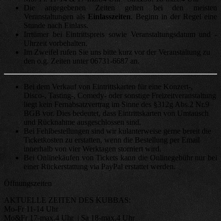
Die angegebenen Zeiten gelten bei den meisten
Veranstaltungen als
Einlasszeiten
. Beginn in der Regel eine
Stunde nach Einlass.
Irrtümer bei Eintrittspreis sowie Veranstaltungsdatum und -
Uhrzeit vorbehalten.
Im Zweifel rufen Sie uns bitte kurz vor der Veranstaltung zu
den o.g. Zeiten unter 06731-6687 an.
Bei dem Verkauf von Eintrittskarten für eine Konzert-,
Disco-, Tasting-, Comedy- oder sonstige Freizeitveranstaltung
liegt kein Fernabsatzvertrag im Sinne des §312g Abs.2 Nr.9
BGB vor. Dies bedeutet, dass Eintrittskarten von Umtausch
und Rücknahme ausgeschlossen sind.
Bei Fehlbestellungen sind wir kulanterweise gerne bereit die
Ticketkosten zu erstatten, wenn die Bestellung per Email
innerhalb von vier Werktagen storniert wird.
Bei Onlinekäufen von Tickets kann die Onlinegebühr nur bei
einer Rückerstattung via PayPal erstattet werden.
Öffnungszeiten
AKTUELLE ZEITEN DES KUBBAS:
Mo-Fr 11-14 Uhr
Mo&Fr 17-max.4 Uhr | Sa 18-max.4 Uhr