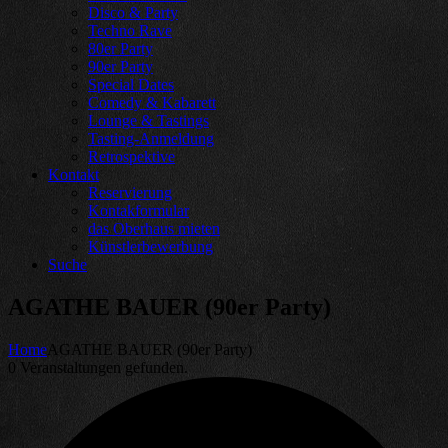
Disco & Party
Techno Rave
80er Party
90er Party
Special Dates
Comedy & Kabarett
Lounge & Tastings
Tasting-Anmeldung
Retrospektive
Kontakt
Reservierung
Kontakformular
das Oberhaus mieten
Künstlerbewerbung
Suche
AGATHE BAUER (90er Party)
Home
AGATHE BAUER (90er Party)
0 Veranstaltungen gefunden.