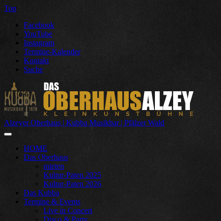
Top
Facebook
YouTube
Instagram
Termine-Kalender
Kontakt
Suche
Alzeyer Oberhaus | Kubba Musikbar | Pfälzer Wald
HOME
Das Oberhaus
mieten
Kultur-Paten 2025
Kultur-Paten 2026
Das Kubba
Termine & Events
Live in Concert
Disco & Party