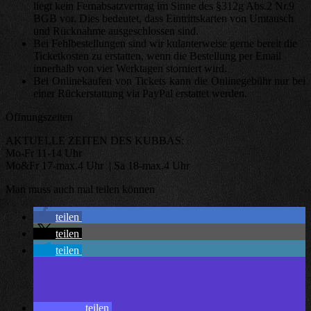
liegt kein Fernabsatzvertrag im Sinne des §312g Abs.2 Nr.9
BGB vor. Dies bedeutet, dass Eintrittskarten von Umtausch
und Rücknahme ausgeschlossen sind.
Bei Fehlbestellungen sind wir kulanterweise gerne bereit die
Ticketkosten zu erstatten, wenn die Bestellung per Email
innerhalb von vier Werktagen storniert wird.
Bei Onlinekäufen von Tickets kann die Onlinegebühr nur bei
einer Rückerstattung via PayPal erstattet werden.
Öffnungszeiten
AKTUELLE ZEITEN DES KUBBAS:
Mo-Fr 11-14 Uhr
Mo&Fr 17-max.4 Uhr | Sa 18-max.4 Uhr
Man muss auch mal teilen können
teilen
teilen
teilen
teilen