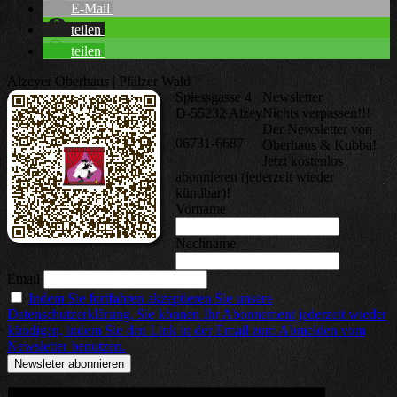
E-Mail
teilen
teilen
Alzeyer Oberhaus | Pfälzer Wald
Spiessgasse 4
Newsletter
D-55232 Alzey
Nichts verpassen!!!
Der Newsletter von
06731-6687
Oberhaus & Kubba!
Jetzt kostenlos
abonnieren (jederzeit wieder
kündbar)!
Vorname
Nachname
Email
Indem Sie fortfahren akzeptieren Sie unsere
Datenschutzerklärung. Sie können Ihr Abonnement jederzeit wieder
kündigen, indem Sie den Link in der Email zum Abmelden vom
Newsletter benutzen.