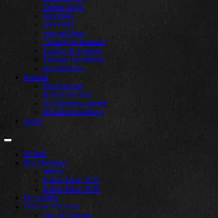
Techno Rave
80er Party
90er Party
Special Dates
Comedy & Kabarett
Lounge & Tastings
Tasting-Anmeldung
Retrospektive
Kontakt
Reservierung
Kontakformular
das Oberhaus mieten
Künstlerbewerbung
Suche
HOME
Das Oberhaus
mieten
Kultur-Paten 2025
Kultur-Paten 2026
Das Kubba
Termine & Events
Live in Concert