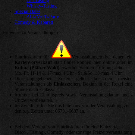
Gin-Tasting
Whisky-Tasting
Special Dates
Abi-(VoFi)-Party
Comedy & Kabarett
Hinweise zu Veranstaltungen
Eintrittskarten für
Veranstaltungen bei denen ein
Kartenvorverkauf
statt findet können hier online oder im
Kubba (Pfälzer Wald)
erworben werden. Öffnungszeiten:
Mo.-Fr. 11-14 & 17-max.4 Uhr - Sa.&So. 18-max.4 Uhr
Die angegebenen Zeiten gelten bei den meisten
Veranstaltungen als
Einlasszeiten
. Beginn in der Regel eine
Stunde nach Einlass.
Irrtümer bei Eintrittspreis sowie Veranstaltungsdatum und -
Uhrzeit vorbehalten.
Im Zweifel rufen Sie uns bitte kurz vor der Veranstaltung zu
den o.g. Zeiten unter 06731-6687 an.
Bei dem Verkauf von Eintrittskarten für eine Konzert-,
Disco-, Tasting-, Comedy- oder sonstige Freizeitveranstaltung