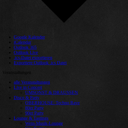
Google Kalender
iCalendar
Outlook 365
Outlook Live
.ics-Datei exportieren
Exportiere Outlook .ics Datei
Veranstaltungen
alle Veranstaltungen
Live in Concert
UMSONST & DRAUSSEN
Disco & Party
OBERHOUSE: Techno Rave
80er Party
90er Party
Lounge & Tastings
Wein-Musik-Lounge