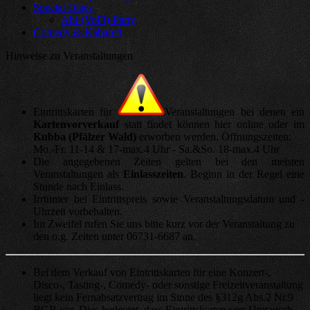
Special Dates
Abi-(VoFi)-Party
Comedy & Kabarett
Hinweise zu Veranstaltungen
Eintrittskarten für
Veranstaltungen bei denen ein
Kartenvorverkauf
statt findet können hier online oder im
Kubba (Pfälzer Wald)
erworben werden. Öffnungszeiten:
Mo.-Fr. 11-14 & 17-max.4 Uhr - Sa.&So. 18-max.4 Uhr
Die angegebenen Zeiten gelten bei den meisten
Veranstaltungen als
Einlasszeiten
. Beginn in der Regel eine
Stunde nach Einlass.
Irrtümer bei Eintrittspreis sowie Veranstaltungsdatum und -
Uhrzeit vorbehalten.
Im Zweifel rufen Sie uns bitte kurz vor der Veranstaltung zu
den o.g. Zeiten unter 06731-6687 an.
Bei dem Verkauf von Eintrittskarten für eine Konzert-,
Disco-, Tasting-, Comedy- oder sonstige Freizeitveranstaltung
liegt kein Fernabsatzvertrag im Sinne des §312g Abs.2 Nr.9
BGB vor. Dies bedeutet, dass Eintrittskarten von Umtausch