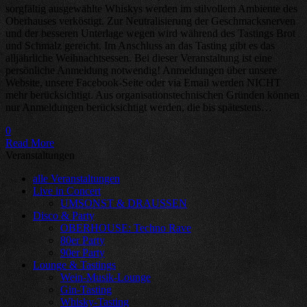
sorgfältig ausgewählte Whiskys werden im stilvollem Ambiente des
Oberhauses verköstigt. Zur Neutralisierung der Geschmacksnerven
und der besseren Unterlage wegen wird während des Tastings Brot
und Schmalz gereicht. Im Anschluss an das Tasting gibt es das
alljährliche Weihnachtsessen. Bei dieser Veranstaltung ist eine
persönliche Anmeldung notwendig! Anmeldungen über unsere
Website, unsere Facebook-Seite oder via Email werden NICHT
mehr berücksichtigt. Aus organisationstechnischen Gründen können
nur Anmeldungen berücksichtigt werden, die bis spätestens…
0
Read More
Veranstaltungen
alle Veranstaltungen
Live in Concert
UMSONST & DRAUSSEN
Disco & Party
OBERHOUSE: Techno Rave
80er Party
90er Party
Lounge & Tastings
Wein-Musik-Lounge
Gin-Tasting
Whisky-Tasting