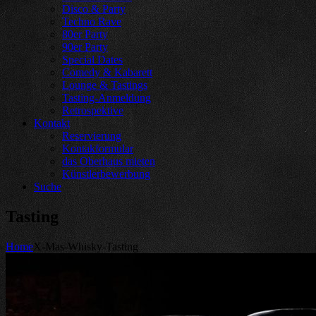
Disco & Party
Techno Rave
80er Party
90er Party
Special Dates
Comedy & Kabarett
Lounge & Tastings
Tasting-Anmeldung
Retrospektive
Kontakt
Reservierung
Kontakformular
das Oberhaus mieten
Künstlerbewerbung
Suche
Tasting
Home
X-Mas-Whisky-Tasting