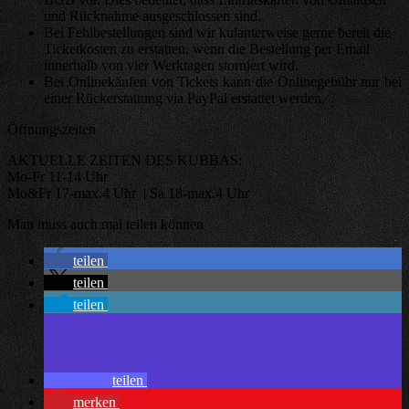
und Rücknahme ausgeschlossen sind.
Bei Fehlbestellungen sind wir kulanterweise gerne bereit die
Ticketkosten zu erstatten, wenn die Bestellung per Email
innerhalb von vier Werktagen storniert wird.
Bei Onlinekäufen von Tickets kann die Onlinegebühr nur bei
einer Rückerstattung via PayPal erstattet werden.
Öffnungszeiten
AKTUELLE ZEITEN DES KUBBAS:
Mo-Fr 11-14 Uhr
Mo&Fr 17-max.4 Uhr | Sa 18-max.4 Uhr
Man muss auch mal teilen können
teilen
teilen
teilen
teilen
merken