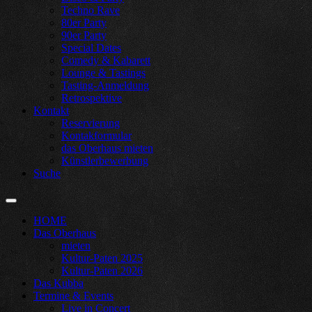
Techno Rave
80er Party
90er Party
Special Dates
Comedy & Kabarett
Lounge & Tastings
Tasting-Anmeldung
Retrospektive
Kontakt
Reservierung
Kontakformular
das Oberhaus mieten
Künstlerbewerbung
Suche
HOME
Das Oberhaus
mieten
Kultur-Paten 2025
Kultur-Paten 2026
Das Kubba
Termine & Events
Live in Concert