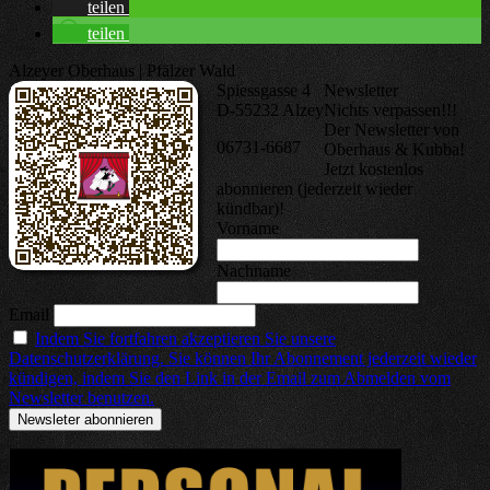
teilen
teilen
Alzeyer Oberhaus | Pfälzer Wald
Spiessgasse 4
Newsletter
D-55232 Alzey
Nichts verpassen!!!
Der Newsletter von
06731-6687
Oberhaus & Kubba!
Jetzt kostenlos
abonnieren (jederzeit wieder
kündbar)!
Vorname
Nachname
Email
Indem Sie fortfahren akzeptieren Sie unsere
Datenschutzerklärung. Sie können Ihr Abonnement jederzeit wieder
kündigen, indem Sie den Link in der Email zum Abmelden vom
Newsletter benutzen.