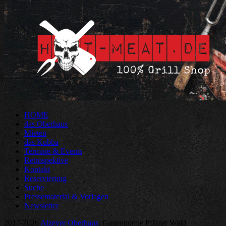
HOME
das Oberhaus
Mieten
das Kubba
Termine & Events
Retrospektive
Kontakt
Reservierung
Suche
Pressematerial & Vorlagen
Newsletter
2017-2026
Alzeyer Oberhaus
, Gastronomie Pfälzer Wald