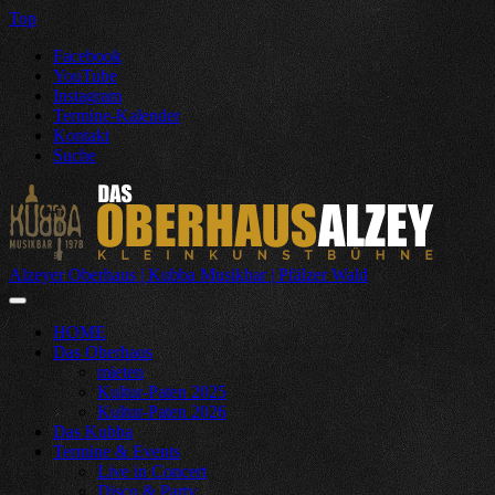
Top
Facebook
YouTube
Instagram
Termine-Kalender
Kontakt
Suche
Alzeyer Oberhaus | Kubba Musikbar | Pfälzer Wald
HOME
Das Oberhaus
mieten
Kultur-Paten 2025
Kultur-Paten 2026
Das Kubba
Termine & Events
Live in Concert
Disco & Party